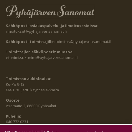
Sähköposti asiakaspalvelu- ja ilmoitusasioissa:
ilmoitukset@pyhajarvensanomat.fi
Sähköposti toimittajille:
toimitus@pyhajarvensanomat.fi
Toimittajien sähköpostit muotoa
etunimi.sukunimi@pyhajarvensanomat.fi
Toimiston aukioloaika:
Ke-Pe 9-13
Ma-Ti suljettu käyntiasiakkailta
Osoite:
Asematie 2, 86800 Pyhäsalmi
Puhelin:
040 772 0231