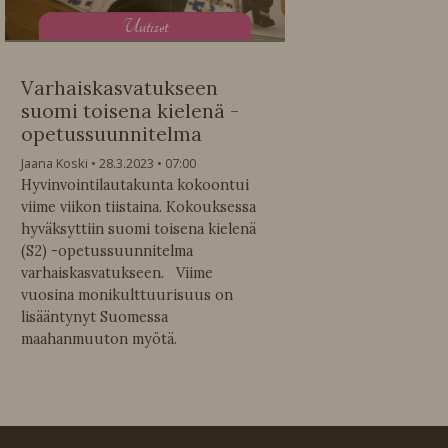
U
utiset
Varhaiskasvatukseen
suomi toisena kielenä -
opetussuunnitelma
Jaana Koski
28.3.2023
07:00
Hyvinvointilautakunta kokoontui
viime viikon tiistaina. Kokouksessa
hyväksyttiin suomi toisena kielenä
(S2) -opetussuunnitelma
varhaiskasvatukseen. Viime
vuosina monikulttuurisuus on
lisääntynyt Suomessa
maahanmuuton myötä.