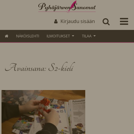
Kirjaudu sisään
NÄKÖISLEHTI
ILMOITUKSET
TILAA
Avainsana: S2-kieli