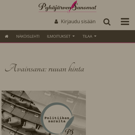
Kirjaudu sisään
NÄKÖISLEHTI
ILMOITUKSET
TILAA
Avainsana: ruuan hinta