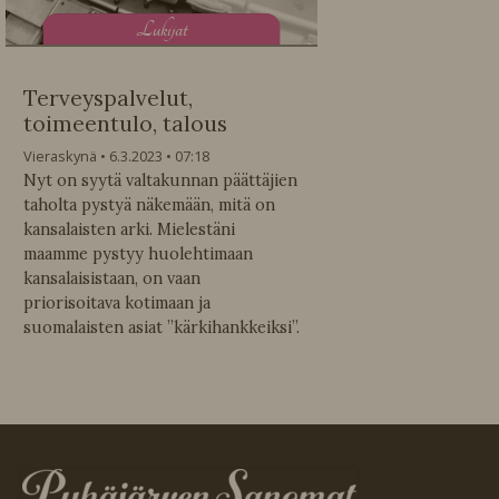
L
ukijat
Terveyspalvelut,
toimeentulo, talous
Vieraskynä
6.3.2023
07:18
Nyt on syytä valtakunnan päättäjien
taholta pystyä näkemään, mitä on
kansalaisten arki. Mielestäni
maamme pystyy huolehtimaan
kansalaisistaan, on vaan
priorisoitava kotimaan ja
suomalaisten asiat ”kärkihankkeiksi”.