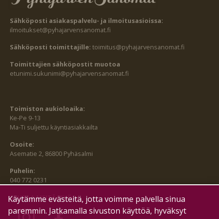
Sähköposti asiakaspalvelu- ja ilmoitusasioissa:
ilmoitukset@pyhajarvensanomat.fi
Sähköposti toimittajille:
toimitus@pyhajarvensanomat.fi
Toimittajien sähköpostit muotoa
etunimi.sukunimi@pyhajarvensanomat.fi
Toimiston aukioloaika:
Ke-Pe 9-13
Ma-Ti suljettu käyntiasiakkailta
Osoite:
Asematie 2, 86800 Pyhäsalmi
Puhelin:
040 772 0231
SEURAA MEITÄ MYÖS:
Käytämme evästeitä, jotta voimme palvella sinua
paremmin. Jatkamalla sivuston käyttöä, hyväksyt