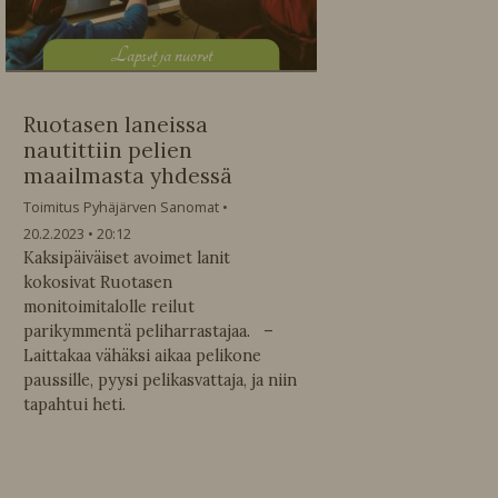
L
apset ja nuoret
Ruotasen laneissa
nautittiin pelien
maailmasta yhdessä
Toimitus Pyhäjärven Sanomat
20.2.2023
20:12
Kaksipäiväiset avoimet lanit
kokosivat Ruotasen
monitoimitalolle reilut
parikymmentä peliharrastajaa. –
Laittakaa vähäksi aikaa pelikone
paussille, pyysi pelikasvattaja, ja niin
tapahtui heti.