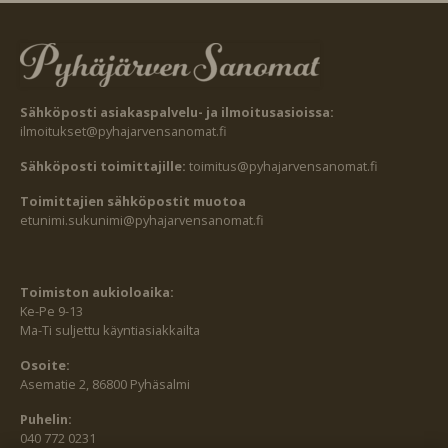
Sähköposti asiakaspalvelu- ja ilmoitusasioissa:
ilmoitukset@pyhajarvensanomat.fi
Sähköposti toimittajille:
toimitus@pyhajarvensanomat.fi
Toimittajien sähköpostit muotoa
etunimi.sukunimi@pyhajarvensanomat.fi
Toimiston aukioloaika:
Ke-Pe 9-13
Ma-Ti suljettu käyntiasiakkailta
Osoite:
Asematie 2, 86800 Pyhäsalmi
Puhelin:
040 772 0231