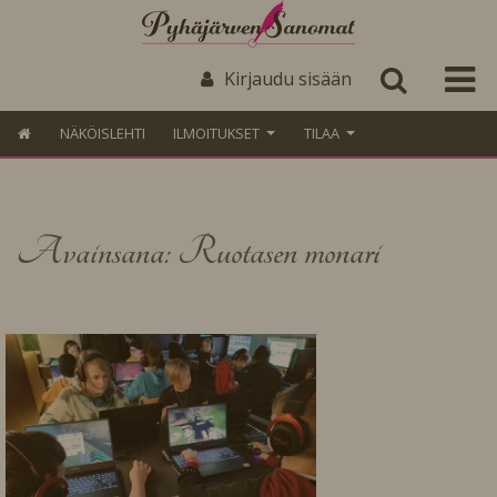
Kirjaudu sisään
NÄKÖISLEHTI
ILMOITUKSET
TILAA
Avainsana: Ruotasen monari