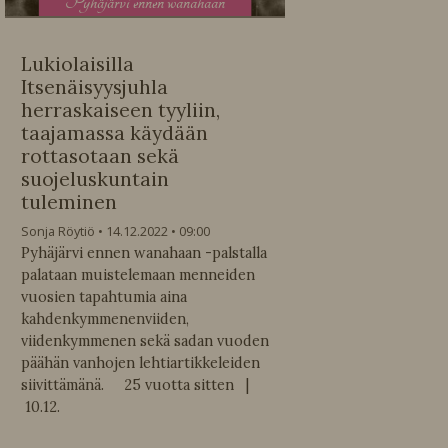
P
yhäjärvi ennen wanahaan
Lukiolaisilla
Itsenäisyysjuhla
herraskaiseen tyyliin,
taajamassa käydään
rottasotaan sekä
suojeluskuntain
tuleminen
Sonja Röytiö
14.12.2022
09:00
Pyhäjärvi ennen wanahaan -palstalla
palataan muistelemaan menneiden
vuosien tapahtumia aina
kahdenkymmenenviiden,
viidenkymmenen sekä sadan vuoden
päähän vanhojen lehtiartikkeleiden
siivittämänä. 25 vuotta sitten |
10.12.