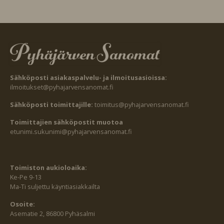
Sähköposti asiakaspalvelu- ja ilmoitusasioissa:
ilmoitukset@pyhajarvensanomat.fi
Sähköposti toimittajille:
toimitus@pyhajarvensanomat.fi
Toimittajien sähköpostit muotoa
etunimi.sukunimi@pyhajarvensanomat.fi
Toimiston aukioloaika:
Ke-Pe 9-13
Ma-Ti suljettu käyntiasiakkailta
Osoite:
Asematie 2, 86800 Pyhäsalmi