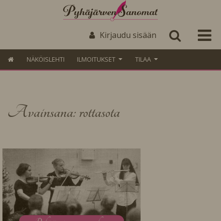
Kirjaudu sisään
NÄKÖISLEHTI
ILMOITUKSET
TILAA
Avainsana: rottasota