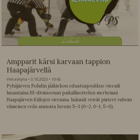
L
iikkeellä
Ampparit kärsi karvaan tappion
Haapajärvellä
Vieraskynä
3.10.2023
10:42
Pyhäjärven Pohdin jääkiekon edustusjoukkue vieraili
lauantaina III-divisioonan paikallisottelun merkeissä
Haapajärven Kiilojen vieraana. Isännät veivät pisteet vahvan
viimeisen erän ansiosta luvuin 5–3 (0–2, 0–1, 5–0).