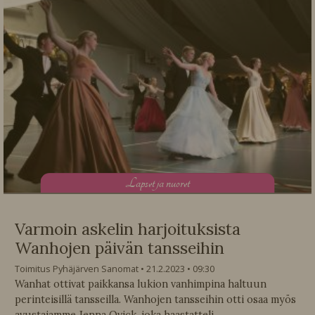
L
apset ja nuoret
Varmoin askelin harjoituksista
Wanhojen päivän tansseihin
Toimitus Pyhäjärven Sanomat
21.2.2023
09:30
Wanhat ottivat paikkansa lukion vanhimpina haltuun
perinteisillä tansseilla. Wanhojen tansseihin otti osaa myös