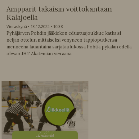
Ampparit takaisin voittokantaan
Kalajoella
Vieraskynä
13.12.2022
10:38
Pyhäjärven Pohdin jääkiekon edustusjoukkue katkaisi
neljän ottelun mittaiseksi venyneen tappioputkensa
menneenä lauantaina sarjataulukossa Pohtia pykälän edellä
olevan JHT Akatemian vieraana.
L
iikkeellä