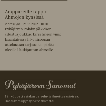
Amppareille tappio
Ahmojen kynsissä
Vieraskynä
21.11.2022
10:30
Pyhäjärven Pohdin jääkiekon
edustusjoukkue kärsi häviön viime
lauantaisessa III-divisoonan
ottelussaan sarjassa tappioitta
oleville Haukiputaan Ahmoille.
Sähköposti asiakaspalvelu- ja ilmoitusasioissa:
ilmoitukset@pyhajarvensanomat.fi