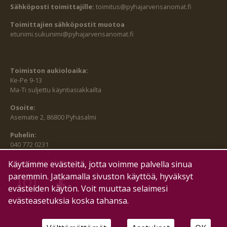
Sähköposti toimittajille:
toimitus@pyhajarvensanomat.fi
Toimittajien sähköpostit muotoa
etunimi.sukunimi@pyhajarvensanomat.fi
Toimiston aukioloaika:
Ke-Pe 9-13
Ma-Ti suljettu käyntiasiakkailta
Osoite:
Asematie 2, 86800 Pyhäsalmi
Puhelin:
040 772 0231
SEURAA MEITÄ MYÖS:
Käytämme evästeitä, jotta voimme palvella sinua
paremmin. Jatkamalla sivuston käyttöä, hyväksyt
evästeiden käytön. Voit muuttaa selaimesi
evästeasetuksia koska tahansa.
HALLITSE EVÄSTEITÄ