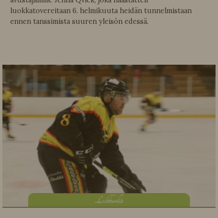
avustajamme Jenna Qvick, joka haastatteli
luokkatovereitaan 6. helmikuuta heidän tunnelmistaan
ennen tanssimista suuren yleisön edessä.
L
iikkeellä