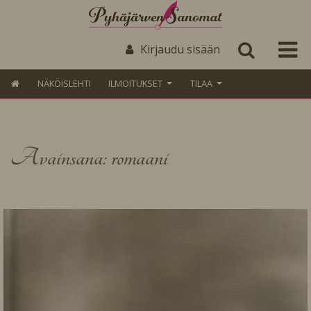
Kirjaudu sisään
NÄKÖISLEHTI
ILMOITUKSET
TILAA
Avainsana: romaani