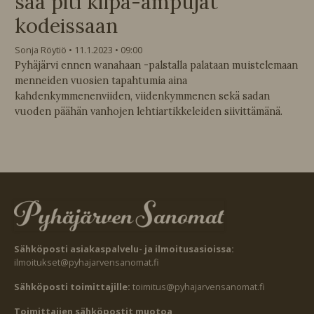
sää piti kilpa-ampujat
kodeissaan
Sonja Röytiö
11.1.2023
09:00
Pyhäjärvi ennen wanahaan -palstalla palataan muistelemaan
menneiden vuosien tapahtumia aina
kahdenkymmenenviiden, viidenkymmenen sekä sadan
vuoden päähän vanhojen lehtiartikkeleiden siivittämänä.
Sähköposti asiakaspalvelu- ja ilmoitusasioissa:
ilmoitukset@pyhajarvensanomat.fi
Sähköposti toimittajille:
toimitus@pyhajarvensanomat.fi
Toimittajien sähköpostit muotoa