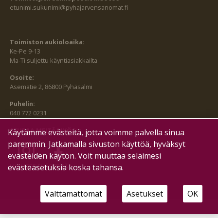
etunimi.sukunimi@pyhajarvensanomat.fi
Toimiston aukioloaika:
Ke-Pe 9-13
Ma-Ti suljettu käyntiasiakkailta
Osoite:
Asematie 2, 86800 Pyhäsalmi
Puhelin:
040 772 0231
SEURAA MEITÄ MYÖS:
Käytämme evästeitä, jotta voimme palvella sinua
paremmin. Jatkamalla sivuston käyttöä, hyväksyt
evästeiden käytön. Voit muuttaa selaimesi
HALLITSE EVÄSTEITÄ
evästeasetuksia koska tahansa.
Välttämättömät
Asetukset
OK