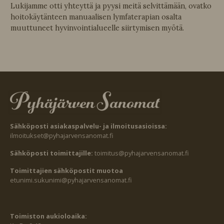
Lukijamme otti yhteyttä ja pyysi meitä selvittämään, ovatko
hoitokäytänteen manuaalisen lymfaterapian osalta
muuttuneet hyvinvointialueelle siirtymisen myötä.
Sähköposti asiakaspalvelu- ja ilmoitusasioissa:
ilmoitukset@pyhajarvensanomat.fi
Sähköposti toimittajille:
toimitus@pyhajarvensanomat.fi
Toimittajien sähköpostit muotoa
etunimi.sukunimi@pyhajarvensanomat.fi
Toimiston aukioloaika: