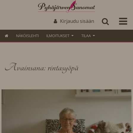
Kirjaudu sisään
NÄKÖISLEHTI
ILMOITUKSET
TILAA
Avainsana: rintasyöpä