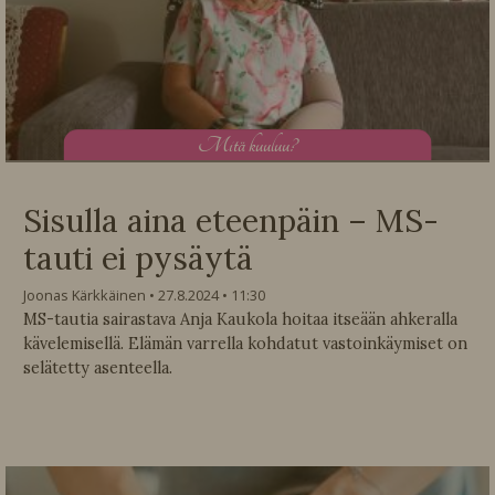
M
itä kuuluu?
Sisulla aina eteenpäin – MS-
tauti ei pysäytä
Joonas Kärkkäinen
27.8.2024
11:30
MS-tautia sairastava Anja Kaukola hoitaa itseään ahkeralla
kävelemisellä. Elämän varrella kohdatut vastoinkäymiset on
selätetty asenteella.