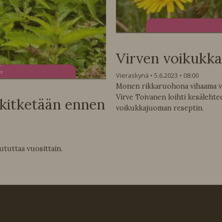
Virven voikukk
ta
Vieraskynä
5.6.2023
08:00
Monen rikkaruohona vihaama vo
Virve Toivanen loihti kesäleh
 kitketään ennen
voikukkajuoman reseptin.
ututtaa vuosittain.