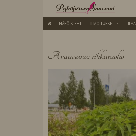
NÄKÖISLEHTI
ILMOITUKSET
TILA
Avainsana: rikkaruoho