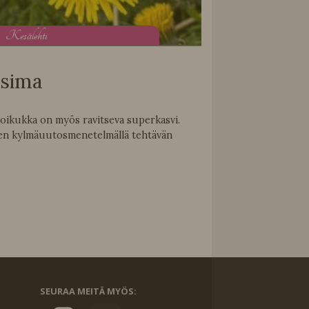
K
esälehti
asima
ikukka on myös ravitseva superkasvi.
teen kylmäuutosmenetelmällä tehtävän
SEURAA MEITÄ MYÖS: