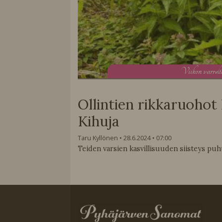
V
iikon varrel
Ollintien rikkaruohot
Kihuja
Taru Kyllönen
28.6.2024
07:00
Teiden varsien kasvillisuuden siisteys puh