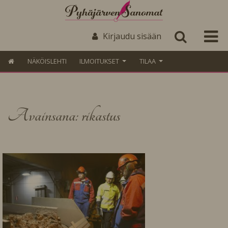
Kirjaudu sisään
NÄKÖISLEHTI
ILMOITUKSET
TILAA
Avainsana: rikastus