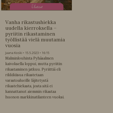
U
utiset
Vanha rikastushiekka
uudella kierroksella –
pyriitin rikastaminen
työllistää vielä muutamia
vuosia
Jaana Koski
15.5.2023
16:15
Malminlouhinta Pyhäsalmen
kaivoksella loppui, mutta pyriitin
rikastaminen jatkuu. Pyriittiä eli
rikkikiisua rikastetaan
varastoalueille läjitetystä
rikastehiekasta, josta sitä ei
kannattanut aiemmin rikastaa
huonon markkinatilanteen vuoksi.