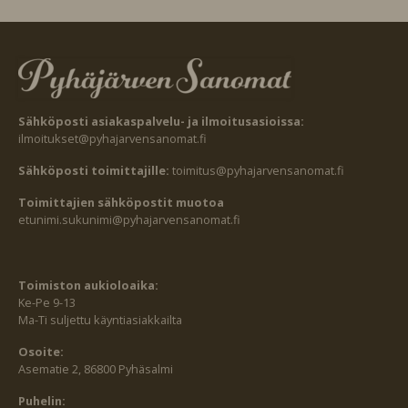
Sähköposti asiakaspalvelu- ja ilmoitusasioissa:
ilmoitukset@pyhajarvensanomat.fi
Sähköposti toimittajille:
toimitus@pyhajarvensanomat.fi
Toimittajien sähköpostit muotoa
etunimi.sukunimi@pyhajarvensanomat.fi
Toimiston aukioloaika:
Ke-Pe 9-13
Ma-Ti suljettu käyntiasiakkailta
Osoite:
Asematie 2, 86800 Pyhäsalmi
Puhelin: