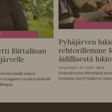
u?
Pyhäjärven lukio
rehtorillemme R
i Riittaliisan
äidillisestä luk
järvelle
Sonja Röytiö
8.11.2022
08:00
Keskuskoulun liikuntasali muunt
Ruotoistenmäki saapui
torstaina, kun Pyhäjärven lukio
n traagisten vuosien keskellä
lliimpaa.