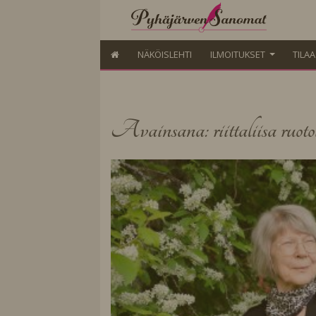
NÄKÖISLEHTI
ILMOITUKSET
TILA
Avainsana: riittaliisa ruoto