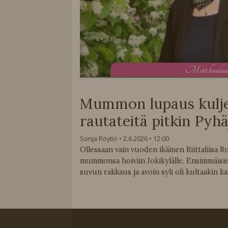
M
itä kuulu
Mummon lupaus kuljett
rautateitä pitkin Pyhä
Sonja Röytiö
2.6.2026
12:00
Ollessaan vain vuoden ikäinen Riittaliisa 
mummonsa hoiviin Jokikylälle. Ensimmäisie
suvun rakkaus ja avoin syli oli kultaakin ka