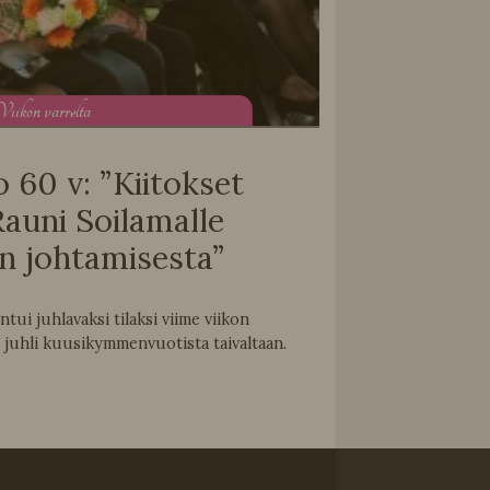
V
iikon varrelta
 60 v: ”Kiitokset
auni Soilamalle
ion johtamisesta”
ui juhlavaksi tilaksi viime viikon
 juhli kuusikymmenvuotista taivaltaan.