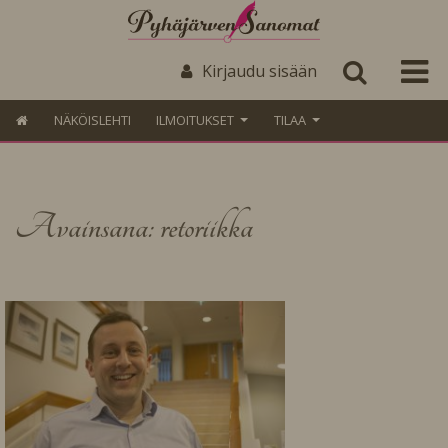
Kirjaudu sisään
NÄKÖISLEHTI
ILMOITUKSET
TILAA
Avainsana: retoriikka