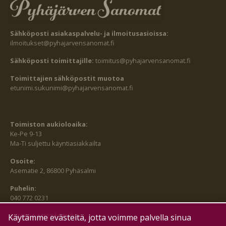
Sähköposti asiakaspalvelu- ja ilmoitusasioissa:
ilmoitukset@pyhajarvensanomat.fi
Sähköposti toimittajille:
toimitus@pyhajarvensanomat.fi
Toimittajien sähköpostit muotoa
etunimi.sukunimi@pyhajarvensanomat.fi
Toimiston aukioloaika:
Ke-Pe 9-13
Ma-Ti suljettu käyntiasiakkailta
Osoite:
Asematie 2, 86800 Pyhäsalmi
Puhelin:
040 772 0231
SEURAA MEITÄ MYÖS:
Käytämme evästeitä, jotta voimme palvella sinua