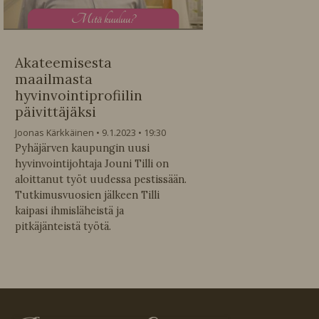
M
itä kuuluu?
Akateemisesta
maailmasta
hyvinvointiprofiilin
päivittäjäksi
Joonas Kärkkäinen
9.1.2023
19:30
Pyhäjärven kaupungin uusi
hyvinvointijohtaja Jouni Tilli on
aloittanut työt uudessa pestissään.
Tutkimusvuosien jälkeen Tilli
kaipasi ihmisläheistä ja
pitkäjänteistä työtä.