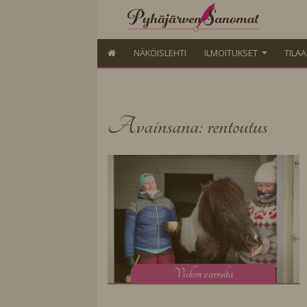
NÄKÖISLEHTI
ILMOITUKSET
TILA
Avainsana: rentoutus
V
iikon varrelta