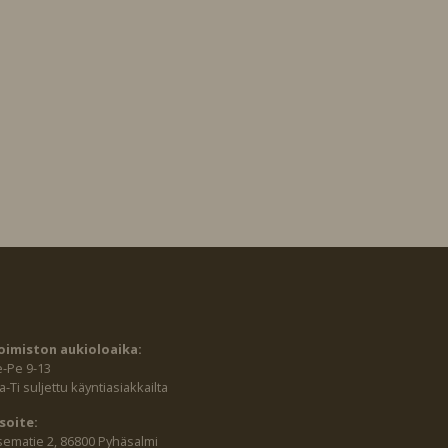
oimiston aukioloaika:
e-Pe 9-13
-Ti suljettu käyntiasiakkailta
soite:
sematie 2, 86800 Pyhäsalmi