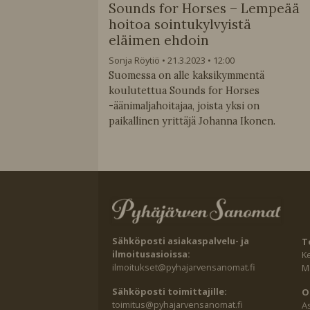
Sounds for Horses – Lempeää
hoitoa sointukylvyistä
eläimen ehdoin
Sonja Röytiö
21.3.2023
12:00
Suomessa on alle kaksikymmentä
koulutettua Sounds for Horses
-äänimaljahoitajaa, joista yksi on
paikallinen yrittäjä Johanna Ikonen.
Sähköposti asiakaspalvelu- ja
T
ilmoitusasioissa:
K
ilmoitukset@pyhajarvensanomat.fi
Ma
Sähköposti toimittajille:
O
toimitus@pyhajarvensanomat.fi
A