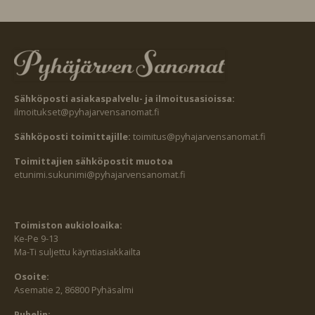
Sähköposti asiakaspalvelu- ja ilmoitusasioissa:
ilmoitukset@pyhajarvensanomat.fi
Sähköposti toimittajille:
toimitus@pyhajarvensanomat.fi
Toimittajien sähköpostit muotoa
etunimi.sukunimi@pyhajarvensanomat.fi
Toimiston aukioloaika:
Ke-Pe 9-13
Ma-Ti suljettu käyntiasiakkailta
Osoite:
Asematie 2, 86800 Pyhäsalmi
Puhelin: