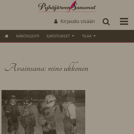
Kirjaudu sisään
NÄKÖISLEHTI
ILMOITUKSET
TILAA
Avainsana: reino ukkonen