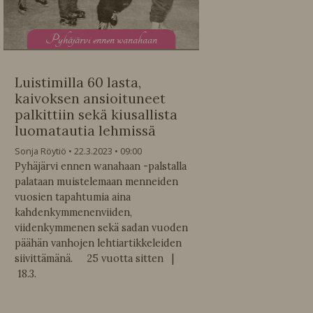
P
yhäjärvi ennen wanahaan
Luistimilla 60 lasta,
kaivoksen ansioituneet
palkittiin sekä kiusallista
luomatautia lehmissä
Sonja Röytiö
22.3.2023
09:00
Pyhäjärvi ennen wanahaan -palstalla
palataan muistelemaan menneiden
vuosien tapahtumia aina
kahdenkymmenenviiden,
viidenkymmenen sekä sadan vuoden
päähän vanhojen lehtiartikkeleiden
siivittämänä. 25 vuotta sitten |
18.3.