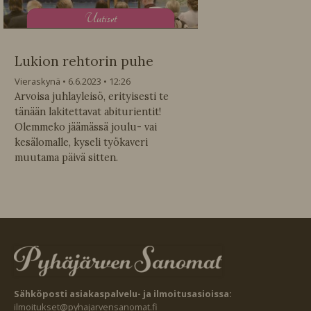
U
utiset
Lukion rehtorin puhe
Vieraskynä
6.6.2023
12:26
Arvoisa juhlayleisö, erityisesti te
tänään lakitettavat abiturientit!
Olemmeko jäämässä joulu- vai
kesälomalle, kyseli työkaveri
muutama päivä sitten.
Sähköposti asiakaspalvelu- ja ilmoitusasioissa:
ilmoitukset@pyhajarvensanomat.fi