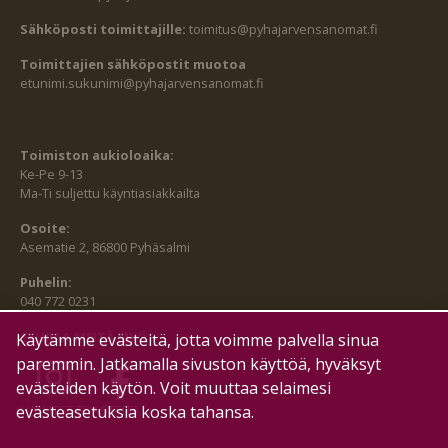
Sähköposti toimittajille:
toimitus@pyhajarvensanomat.fi
Toimittajien sähköpostit muotoa
etunimi.sukunimi@pyhajarvensanomat.fi
Toimiston aukioloaika:
Ke-Pe 9-13
Ma-Ti suljettu käyntiasiakkailta
Osoite:
Asematie 2, 86800 Pyhäsalmi
Puhelin:
040 772 0231
SEURAA MEITÄ MYÖS:
Käytämme evästeitä, jotta voimme palvella sinua
paremmin. Jatkamalla sivuston käyttöä, hyväksyt
evästeiden käytön. Voit muuttaa selaimesi
evästeasetuksia koska tahansa.
HALLITSE EVÄSTEITÄ