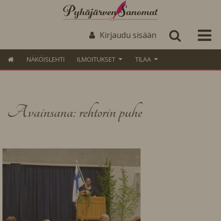
Kirjaudu sisään
NÄKÖISLEHTI
ILMOITUKSET
TILAA
Avainsana: rehtorin puhe