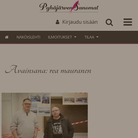
Kirjaudu sisään
NÄKÖISLEHTI
ILMOITUKSET
TILAA
Avainsana: rea mauranen