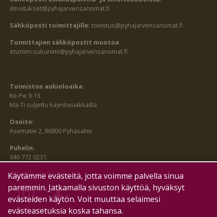
ilmoitukset@pyhajarvensanomat.fi
Sähköposti toimittajille:
toimitus@pyhajarvensanomat.fi
Toimittajien sähköpostit muotoa
etunimi.sukunimi@pyhajarvensanomat.fi
Toimiston aukioloaika:
Ke-Pe 9-13
Ma-Ti suljettu käyntiasiakkailta
Osoite:
Asematie 2, 86800 Pyhäsalmi
Puhelin:
040 772 0231
SEURAA MEITÄ MYÖS:
Käytämme evästeitä, jotta voimme palvella sinua
paremmin. Jatkamalla sivuston käyttöä, hyväksyt
evästeiden käytön. Voit muuttaa selaimesi
evästeasetuksia koska tahansa.
HALLITSE EVÄSTEITÄ