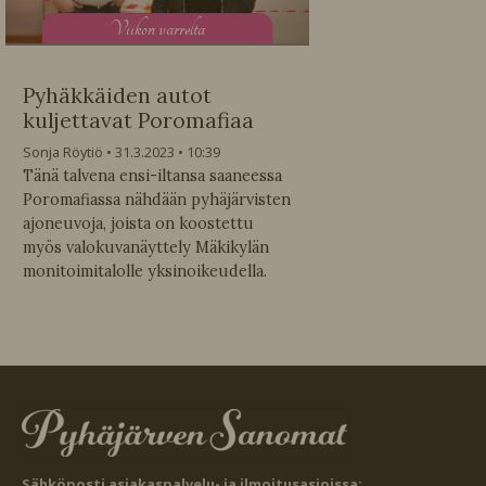
V
iikon varrelta
Pyhäkkäiden autot
kuljettavat Poromafiaa
Sonja Röytiö
31.3.2023
10:39
Tänä talvena ensi-iltansa saaneessa
Poromafiassa nähdään pyhäjärvisten
ajoneuvoja, joista on koostettu
myös valokuvanäyttely Mäkikylän
monitoimitalolle yksinoikeudella.
Sähköposti asiakaspalvelu- ja ilmoitusasioissa: