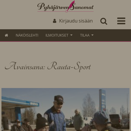
Kirjaudu sisään
NÄKÖISLEHTI
ILMOITUKSET
TILAA
Avainsana: Rauta-Sport