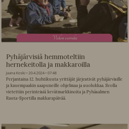
V
iikon varrelta
Pyhäjärvisiä hemmoteltiin
hernekeitolla ja makkaroilla
Jaana Koski
20.4.2024
07:48
Perjantaina 12. huhtikuuta yrittäjät järjestivät pyhäjärvisille
ja kauempaakin saapuneille ohjelmaa ja suolukkaa. Seolla
vietettiin perinteisiä kevätmarkkinoita ja Pyhäsalmen
Rauta-Sportilla makkarapäivää.