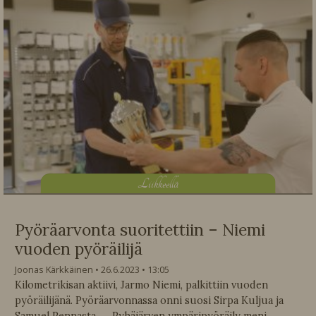
L
iikkeellä
Pyöräarvonta suoritettiin – Niemi
vuoden pyöräilijä
Joonas Kärkkäinen
26.6.2023
13:05
Kilometrikisan aktiivi, Jarmo Niemi, palkittiin vuoden
pyöräilijänä. Pyöräarvonnassa onni suosi Sirpa Kuljua ja