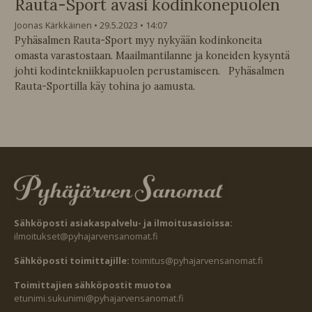
Rauta-Sport avasi kodinkonepuolen
Joonas Kärkkäinen
29.5.2023
14:07
Pyhäsalmen Rauta-Sport myy nykyään kodinkoneita
omasta varastostaan. Maailmantilanne ja koneiden kysyntä
johti kodintekniikkapuolen perustamiseen. Pyhäsalmen
Rauta-Sportilla käy tohina jo aamusta.
Sähköposti asiakaspalvelu- ja ilmoitusasioissa:
ilmoitukset@pyhajarvensanomat.fi
Sähköposti toimittajille:
toimitus@pyhajarvensanomat.fi
Toimittajien sähköpostit muotoa
etunimi.sukunimi@pyhajarvensanomat.fi