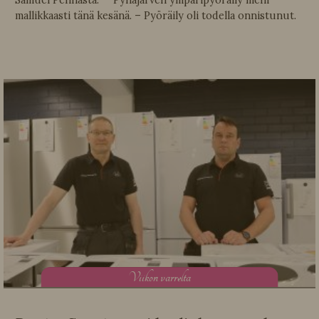
Samuel Pennasta. Pyhäjärven ympäripyöräily meni
mallikkaasti tänä kesänä. – Pyöräily oli todella onnistunut.
V
iikon varrelta