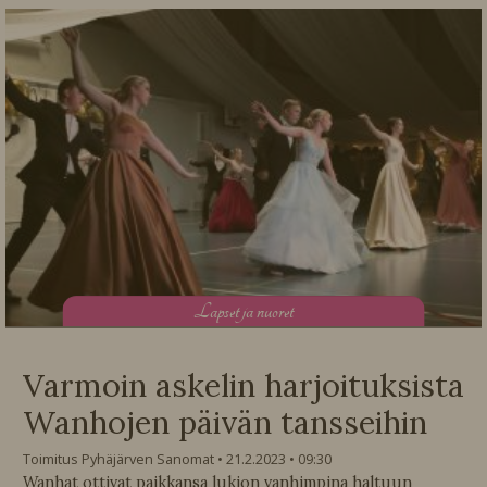
L
apset ja nuoret
Varmoin askelin harjoituksista
Wanhojen päivän tansseihin
Toimitus Pyhäjärven Sanomat
21.2.2023
09:30
Wanhat ottivat paikkansa lukion vanhimpina haltuun