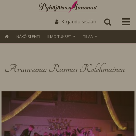
Kirjaudu sisään
NÄKÖISLEHTI
ILMOITUKSET
TILAA
Avainsana: Rasmus Kolehmainen