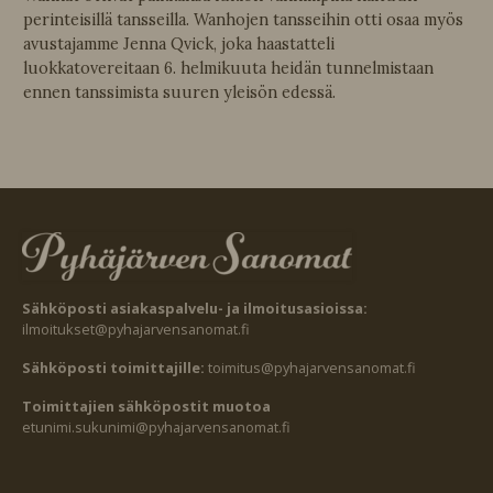
perinteisillä tansseilla. Wanhojen tansseihin otti osaa myös
avustajamme Jenna Qvick, joka haastatteli
luokkatovereitaan 6. helmikuuta heidän tunnelmistaan
ennen tanssimista suuren yleisön edessä.
Sähköposti asiakaspalvelu- ja ilmoitusasioissa:
ilmoitukset@pyhajarvensanomat.fi
Sähköposti toimittajille:
toimitus@pyhajarvensanomat.fi
Toimittajien sähköpostit muotoa
etunimi.sukunimi@pyhajarvensanomat.fi