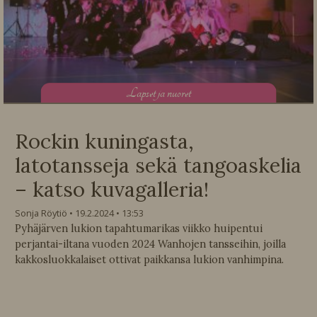
L
apset ja nuoret
Rockin kuningasta,
latotansseja sekä tangoaskelia
– katso kuvagalleria!
Sonja Röytiö
19.2.2024
13:53
Pyhäjärven lukion tapahtumarikas viikko huipentui
perjantai-iltana vuoden 2024 Wanhojen tansseihin, joilla
kakkosluokkalaiset ottivat paikkansa lukion vanhimpina.