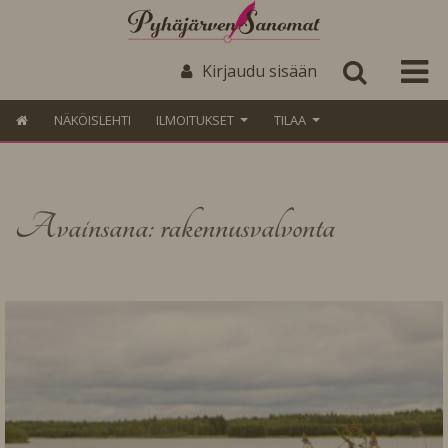
Kirjaudu sisään
NÄKÖISLEHTI
ILMOITUKSET
TILAA
Avainsana: rakennusvalvonta