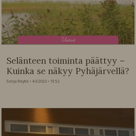
U
utiset
Selänteen toiminta päättyy –
Kuinka se näkyy Pyhäjärvellä?
Sonja Röytiö
4.9.2023
15:52