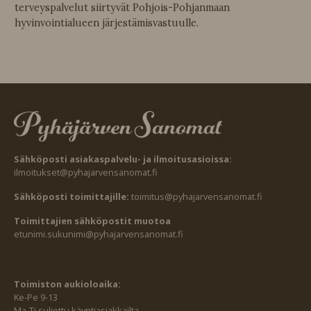
terveyspalvelut siirtyvät Pohjois-Pohjanmaan
hyvinvointialueen järjestämisvastuulle.
Sähköposti asiakaspalvelu- ja ilmoitusasioissa:
ilmoitukset@pyhajarvensanomat.fi
Sähköposti toimittajille:
toimitus@pyhajarvensanomat.fi
Toimittajien sähköpostit muotoa
etunimi.sukunimi@pyhajarvensanomat.fi
Toimiston aukioloaika:
Ke-Pe 9-13
Ma-Ti suljettu käyntiasiakkailta