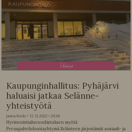
U
utiset
Kaupunginhallitus: Pyhäjärvi
haluaisi jatkaa Selänne-
yhteistyötä
Jaana Koski
12.12.2022
20:36
Hyvinvointialueuudistuksen myötä
Peruspalvelukuntayhtymä Selänteen järjestämät sosiaali- ja