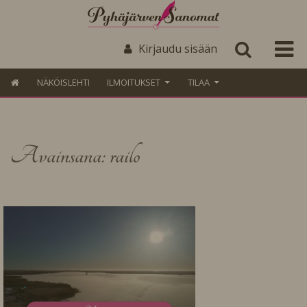
Kirjaudu sisään
NÄKÖISLEHTI
ILMOITUKSET
TILAA
Avainsana: railo