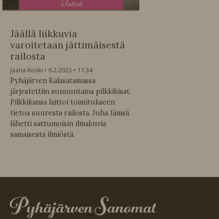
U
utiset
Jäällä liikkuvia
varoitetaan jättimäisestä
railosta
Jaana Koski
6.2.2023
11:34
Pyhäjärven Kalasatamassa
järjestettiin sunnuntaina pilkkikisat.
Pilkkikansa laittoi toimitukseen
tietoa suuresta railosta. Juha Jämsä
lähetti sattumoisin ilmakuvia
samaisesta ilmiöstä.