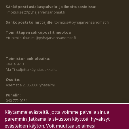
Sähköposti asiakaspalvelu- ja ilmoitusasioissa:
ilmoitukset@pyhajarvensanomat.fi
Sähköposti toimittajille:
toimitus@pyhajarvensanomat.fi
Toimittajien sähköpostit muotoa
etunimi.sukunimi@pyhajarvensanomat.fi
Toimiston aukioloaika:
Ke-Pe 9-13
Ma-Ti suljettu käyntiasiakkailta
Osoite:
Asematie 2, 86800 Pyhäsalmi
Puhelin:
040 772 0231
SEURAA MEITÄ MYÖS:
Käytämme evästeitä, jotta voimme palvella sinua
paremmin. Jatkamalla sivuston käyttöä, hyväksyt
evästeiden käytön. Voit muuttaa selaimesi