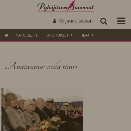
Kirjaudu sisään
NÄKÖISLEHTI
ILMOITUKSET
TILAA
Avainsana: raila rinne