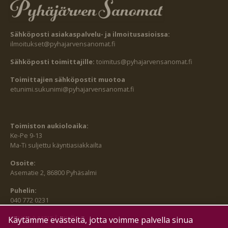
Sähköposti asiakaspalvelu- ja ilmoitusasioissa:
ilmoitukset@pyhajarvensanomat.fi
Sähköposti toimittajille:
toimitus@pyhajarvensanomat.fi
Toimittajien sähköpostit muotoa
etunimi.sukunimi@pyhajarvensanomat.fi
Toimiston aukioloaika:
Ke-Pe 9-13
Ma-Ti suljettu käyntiasiakkailta
Osoite:
Asematie 2, 86800 Pyhäsalmi
Puhelin:
040 772 0231
SEURAA MEITÄ MYÖS:
Käytämme evästeitä, jotta voimme palvella sinua