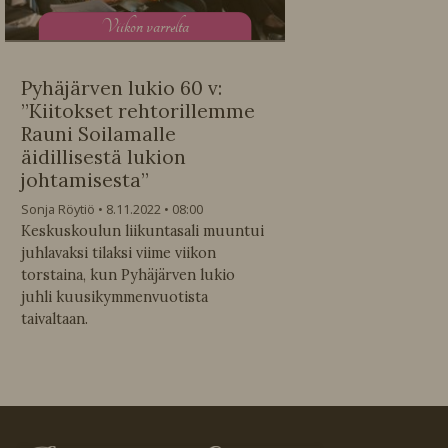
V
iikon varrelta
Pyhäjärven lukio 60 v:
”Kiitokset rehtorillemme
Rauni Soilamalle
äidillisestä lukion
johtamisesta”
Sonja Röytiö
8.11.2022
08:00
Keskuskoulun liikuntasali muuntui
juhlavaksi tilaksi viime viikon
torstaina, kun Pyhäjärven lukio
juhli kuusikymmenvuotista
taivaltaan.