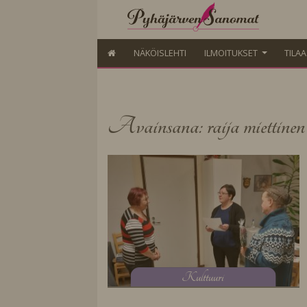
NÄKÖISLEHTI
ILMOITUKSET
TILA
Avainsana: raija miettinen
K
ulttuuri