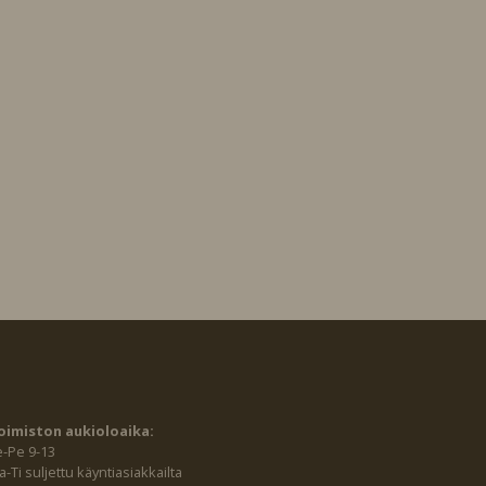
oimiston aukioloaika:
e-Pe 9-13
-Ti suljettu käyntiasiakkailta