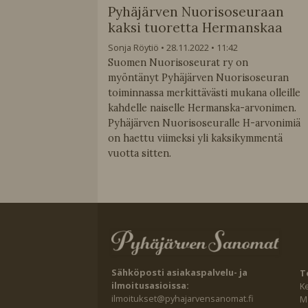
Pyhäjärven Nuorisoseuraan
kaksi tuoretta Hermanskaa
Sonja Röytiö
28.11.2022
11:42
Suomen Nuorisoseurat ry on
myöntänyt Pyhäjärven Nuorisoseuran
toiminnassa merkittävästi mukana olleille
kahdelle naiselle Hermanska-arvonimen.
Pyhäjärven Nuorisoseuralle H-arvonimiä
on haettu viimeksi yli kaksikymmentä
vuotta sitten.
Sähköposti asiakaspalvelu- ja
T
ilmoitusasioissa:
K
ilmoitukset@pyhajarvensanomat.fi
Ma