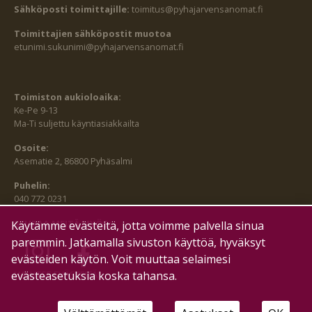
Sähköposti toimittajille:
toimitus@pyhajarvensanomat.fi
Toimittajien sähköpostit muotoa
etunimi.sukunimi@pyhajarvensanomat.fi
Toimiston aukioloaika:
Ke-Pe 9-13
Ma-Ti suljettu käyntiasiakkailta
Osoite:
Asematie 2, 86800 Pyhäsalmi
Puhelin:
040 772 0231
SEURAA MEITÄ MYÖS:
Käytämme evästeitä, jotta voimme palvella sinua
paremmin. Jatkamalla sivuston käyttöä, hyväksyt
evästeiden käytön. Voit muuttaa selaimesi
evästeasetuksia koska tahansa.
HALLITSE EVÄSTEITÄ