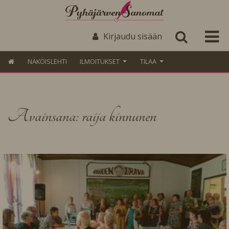
Kirjaudu sisään
NÄKÖISLEHTI
ILMOITUKSET
TILAA
Avainsana: raija kinnunen