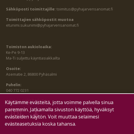
Sähköposti toimittajille:
toimitus@pyhajarvensanomat.fi
Toimittajien sähköpostit muotoa
etunimi.sukunimi@pyhajarvensanomat.fi
Toimiston aukioloaika:
Ke-Pe 9-13
Ma-Ti suljettu käyntiasiakkailta
Osoite:
Asematie 2, 86800 Pyhäsalmi
Puhelin:
040 772 0231
SEURAA MEITÄ MYÖS:
Käytämme evästeitä, jotta voimme palvella sinua
paremmin. Jatkamalla sivuston käyttöä, hyväksyt
evästeiden käytön. Voit muuttaa selaimesi
HALLITSE EVÄSTEITÄ
evästeasetuksia koska tahansa.