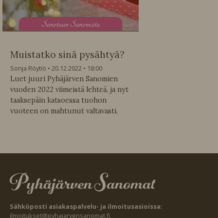
S
anotaan Sanomista
Muistatko sinä pysähtyä?
Sonja Röytiö
20.12.2022
18:00
Luet juuri Pyhäjärven Sanomien
vuoden 2022 viimeistä lehteä, ja nyt
taaksepäin katsoessa tuohon
vuoteen on mahtunut valtavasti.
Sähköposti asiakaspalvelu- ja ilmoitusasioissa:
ilmoitukset@pyhajarvensanomat.fi