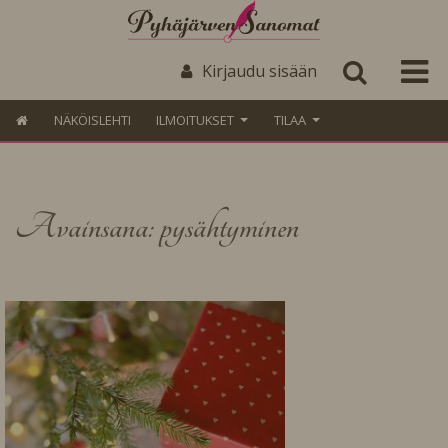
Kirjaudu sisään
NÄKÖISLEHTI
ILMOITUKSET
TILAA
Avainsana: pysähtyminen