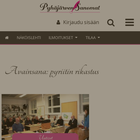
Kirjaudu sisään
NÄKÖISLEHTI
ILMOITUKSET
TILAA
Avainsana: pyriitin rikastus
U
utiset