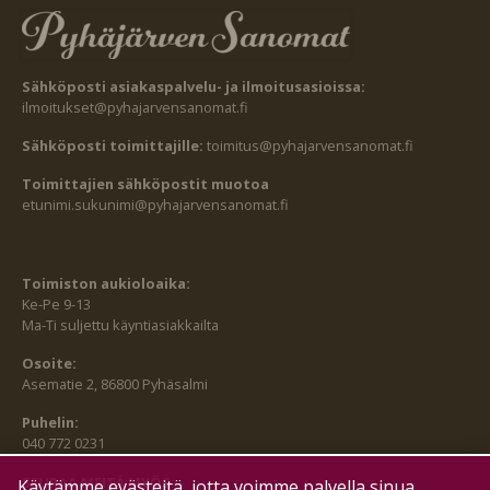
Sähköposti asiakaspalvelu- ja ilmoitusasioissa:
ilmoitukset@pyhajarvensanomat.fi
Sähköposti toimittajille:
toimitus@pyhajarvensanomat.fi
Toimittajien sähköpostit muotoa
etunimi.sukunimi@pyhajarvensanomat.fi
Toimiston aukioloaika:
Ke-Pe 9-13
Ma-Ti suljettu käyntiasiakkailta
Osoite:
Asematie 2, 86800 Pyhäsalmi
Puhelin:
040 772 0231
SEURAA MEITÄ MYÖS:
Käytämme evästeitä, jotta voimme palvella sinua