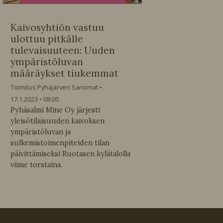
Kaivosyhtiön vastuu
ulottuu pitkälle
tulevaisuuteen: Uuden
ympäristöluvan
määräykset tiukemmat
Toimitus Pyhäjärven Sanomat
17.1.2023
08:00
Pyhäsalmi Mine Oy järjesti
yleisötilaisuuden kaivoksen
ympäristöluvan ja
sulkemistoimenpiteiden tilan
päivittämiseksi Ruotasen kylätalolla
viime torstaina.