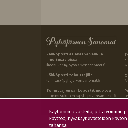
Sähköposti asiakaspalvelu- ja
T
ilmoitusasioissa:
K
ilmoitukset@pyhajarvensanomat.fi
Ma
Sähköposti toimittajille:
O
toimitus@pyhajarvensanomat.fi
A
Toimittajien sähköpostit muotoa
P
etunimi.sukunimi@pyhajarvensanomat.fi
0
Käytämme evästeitä, jotta voimme pa
käyttöä, hyväksyt evästeiden käytön
tahansa.