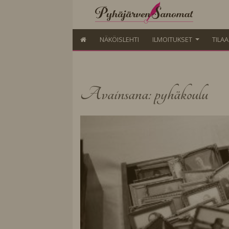
NÄKÖISLEHTI
ILMOITUKSET
TILA
Avainsana: pyhäkoulu