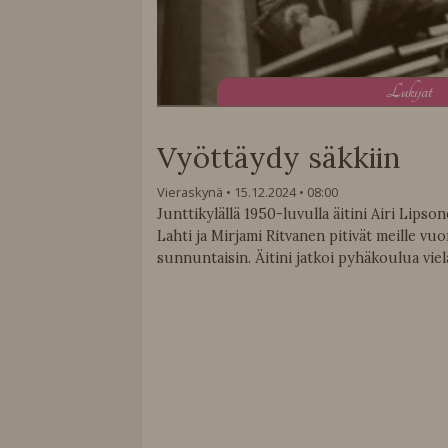
L
ukijat
Vyöttäydy säkkiin
Vieraskynä
15.12.2024
08:00
Junttikylällä 1950-luvulla äitini Airi Lipso
Lahti ja Mirjami Ritvanen pitivät meille v
sunnuntaisin. Äitini jatkoi pyhäkoulua vie