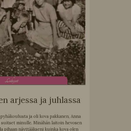
L
ukijat
en arjessa ja juhlassa
pyhäkoulusta ja oli kova pakkanen, Anna
i suitset minulle. Minähän laitoin hevosen
la pihaan näyttääkseni kuinka kova olen