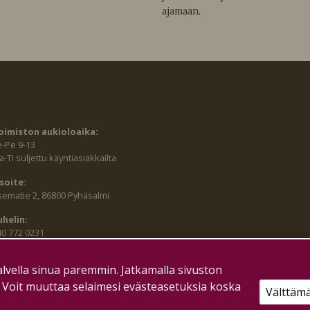
ajamaan.
oimiston aukioloaika:
e-Pe 9-13
-Ti suljettu käyntiasiakkailta
soite:
sematie 2, 86800 Pyhäsalmi
uhelin:
40 772 0231
lvella sinua paremmin. Jatkamalla sivuston
. Voit muuttaa selaimesi evästeasetuksia koska
Välttäm