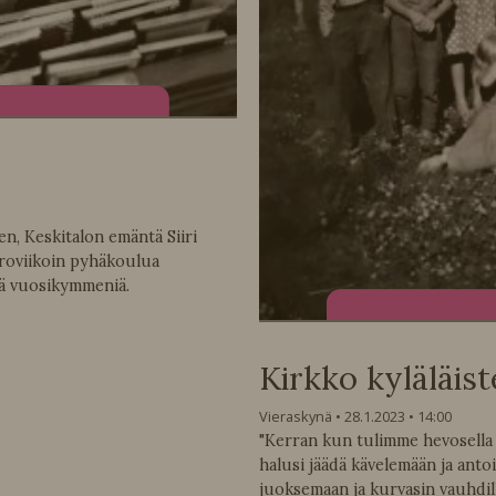
nen, Keskitalon emäntä Siiri
uoroviikoin pyhäkoulua
lä vuosikymmeniä.
Kirkko kyläläist
Vieraskynä
28.1.2023
14:00
"Kerran kun tulimme hevosella 
halusi jäädä kävelemään ja anto
juoksemaan ja kurvasin vauhdil