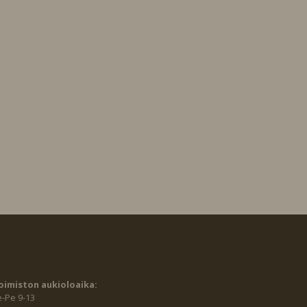
oimiston aukioloaika:
e-Pe 9-13