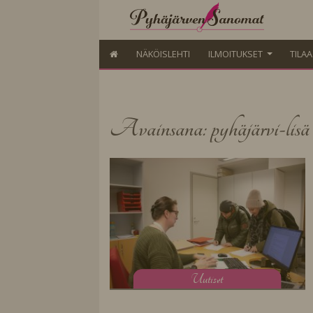
NÄKÖISLEHTI
ILMOITUKSET
TILA
Avainsana: pyhäjärvi-lisä
U
utiset