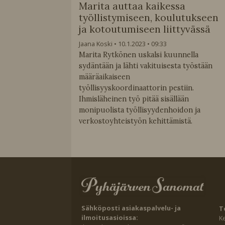
Marita auttaa kaikessa
työllistymiseen, koulutukseen
ja kotoutumiseen liittyvässä
Jaana Koski
10.1.2023
09:33
Marita Rytkönen uskalsi kuunnella
sydäntään ja lähti vakituisesta työstään
määräaikaiseen
työllisyyskoordinaattorin pestiin.
Ihmisläheinen työ pitää sisällään
monipuolista työllisyydenhoidon ja
verkostoyhteistyön kehittämistä.
Sähköposti asiakaspalvelu- ja
T
ilmoitusasioissa:
K