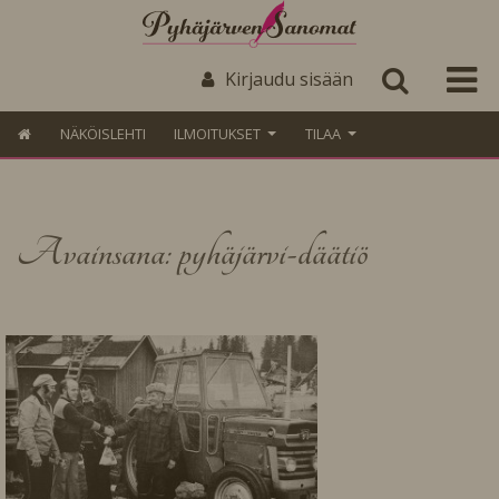
Kirjaudu sisään
NÄKÖISLEHTI
ILMOITUKSET
TILAA
Avainsana: pyhäjärvi-däätiö