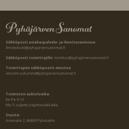
Sähköposti asiakaspalvelu- ja ilmoitusasioissa:
ilmoitukset@pyhajarvensanomat.fi
Sähköposti toimittajille:
toimitus@pyhajarvensanomat.fi
Toimittajien sähköpostit muotoa
etunimi.sukunimi@pyhajarvensanomat.fi
Toimiston aukioloaika:
Ke-Pe 9-13
Ma-Ti suljettu käyntiasiakkailta
Osoite:
Asematie 2, 86800 Pyhäsalmi