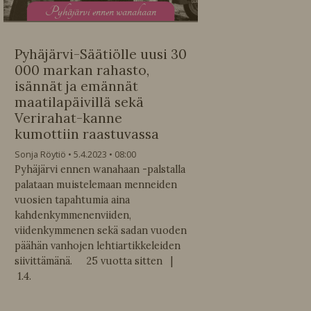
P
yhäjärvi ennen wanahaan
Pyhäjärvi-Säätiölle uusi 30
000 markan rahasto,
isännät ja emännät
maatilapäivillä sekä
Verirahat-kanne
kumottiin raastuvassa
Sonja Röytiö
5.4.2023
08:00
Pyhäjärvi ennen wanahaan -palstalla
palataan muistelemaan menneiden
vuosien tapahtumia aina
kahdenkymmenenviiden,
viidenkymmenen sekä sadan vuoden
päähän vanhojen lehtiartikkeleiden
siivittämänä. 25 vuotta sitten |
1.4.