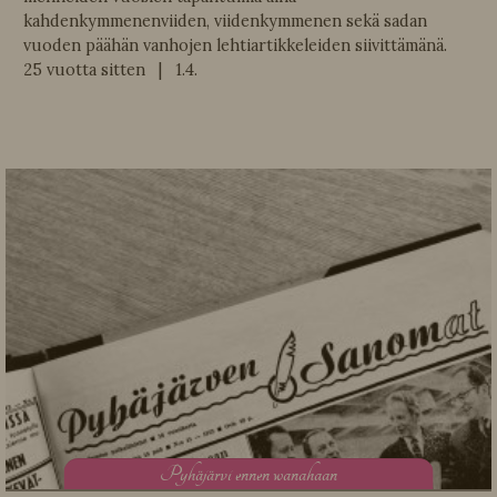
kahdenkymmenenviiden, viidenkymmenen sekä sadan
vuoden päähän vanhojen lehtiartikkeleiden siivittämänä.
25 vuotta sitten | 1.4.
P
yhäjärvi ennen wanahaan