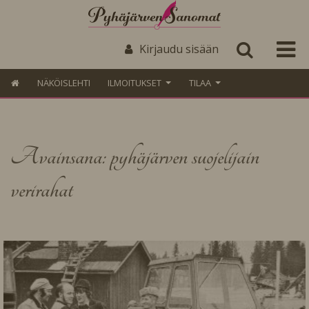
Kirjaudu sisään
NÄKÖISLEHTI
ILMOITUKSET
TILAA
Avainsana: pyhäjärven suojelijain
verirahat