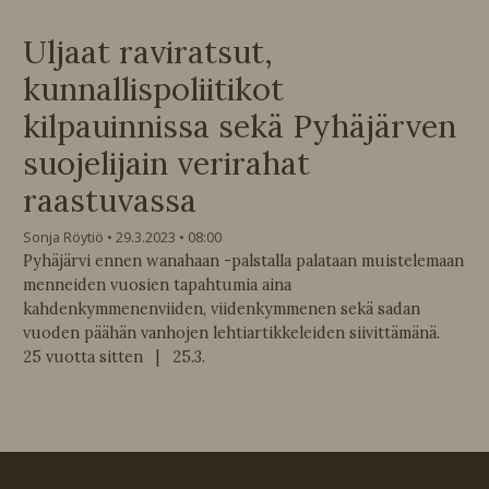
Uljaat raviratsut,
kunnallispoliitikot
kilpauinnissa sekä Pyhäjärven
suojelijain verirahat
raastuvassa
Sonja Röytiö
29.3.2023
08:00
Pyhäjärvi ennen wanahaan -palstalla palataan muistelemaan
menneiden vuosien tapahtumia aina
kahdenkymmenenviiden, viidenkymmenen sekä sadan
vuoden päähän vanhojen lehtiartikkeleiden siivittämänä.
25 vuotta sitten | 25.3.