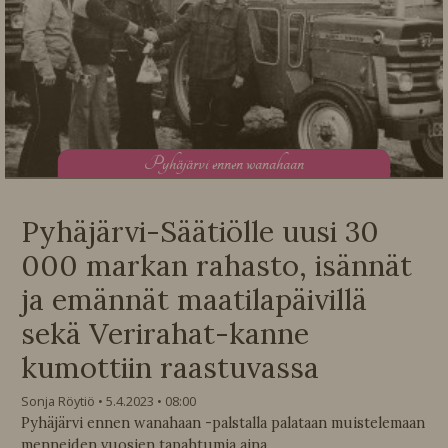
P
yhäjärvi ennen wanahaan
Pyhäjärvi-Säätiölle uusi 30
000 markan rahasto, isännät
ja emännät maatilapäivillä
sekä Verirahat-kanne
kumottiin raastuvassa
Sonja Röytiö
5.4.2023
08:00
Pyhäjärvi ennen wanahaan -palstalla palataan muistelemaan
menneiden vuosien tapahtumia aina