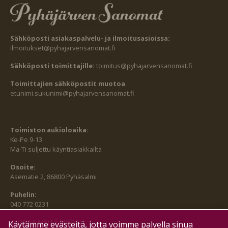
Sähköposti asiakaspalvelu- ja ilmoitusasioissa:
ilmoitukset@pyhajarvensanomat.fi
Sähköposti toimittajille:
toimitus@pyhajarvensanomat.fi
Toimittajien sähköpostit muotoa
etunimi.sukunimi@pyhajarvensanomat.fi
Toimiston aukioloaika:
Ke-Pe 9-13
Ma-Ti suljettu käyntiasiakkailta
Osoite:
Asematie 2, 86800 Pyhäsalmi
Puhelin:
040 772 0231
SEURAA MEITÄ MYÖS:
Käytämme evästeitä, jotta voimme palvella sinua