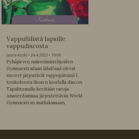
K
ulttuuri
Vappufiilistä lapsille
vappudiscosta
Jaana Koski
24.4.2023
19:09
Pyhäjärven naisvoimistelijoiden
Gymnaestradaan lähdössä olevat
nuoret järjestävät vappupäivänä 1.
toukokuuta Ikosen koululla discon.
Tapahtumalla kerätään varoja
Amsterdamissa järjestettävän World
Gymnaestran matkakassaan.