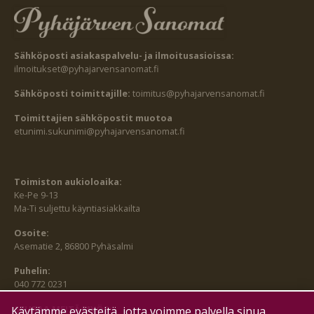
Sähköposti asiakaspalvelu- ja ilmoitusasioissa:
ilmoitukset@pyhajarvensanomat.fi
Sähköposti toimittajille:
toimitus@pyhajarvensanomat.fi
Toimittajien sähköpostit muotoa
etunimi.sukunimi@pyhajarvensanomat.fi
Toimiston aukioloaika:
Ke-Pe 9-13
Ma-Ti suljettu käyntiasiakkailta
Osoite:
Asematie 2, 86800 Pyhäsalmi
Puhelin:
040 772 0231
SEURAA MEITÄ MYÖS:
Käytämme evästeitä, jotta voimme palvella sinua