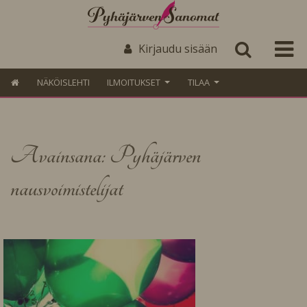
Kirjaudu sisään
NÄKÖISLEHTI
ILMOITUKSET
TILAA
Avainsana: Pyhäjärven
nausvoimistelijat