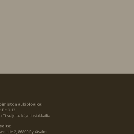
!
oimiston aukioloaika:
e-Pe 9-13
-Ti suljettu käyntiasiakkailta
soite:
sematie 2, 86800 Pyhäsalmi