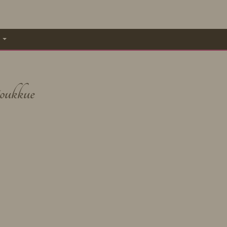
A
oukkue