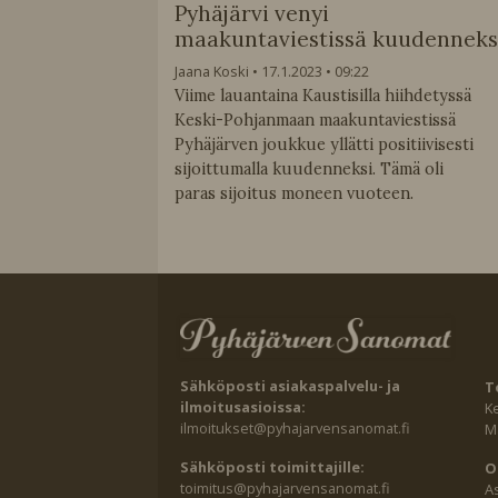
Pyhäjärvi venyi
maakuntaviestissä kuudenneksi
Jaana Koski
17.1.2023
09:22
Viime lauantaina Kaustisilla hiihdetyssä
Keski-Pohjanmaan maakuntaviestissä
Pyhäjärven joukkue yllätti positiivisesti
sijoittumalla kuudenneksi. Tämä oli
paras sijoitus moneen vuoteen.
Sähköposti asiakaspalvelu- ja
T
ilmoitusasioissa:
K
ilmoitukset@pyhajarvensanomat.fi
Ma
Sähköposti toimittajille:
O
toimitus@pyhajarvensanomat.fi
A