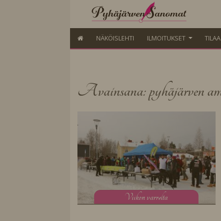
NÄKÖISLEHTI
ILMOITUKSET
TILA
Avainsana: pyhäjärven ammat
V
iikon varrelta