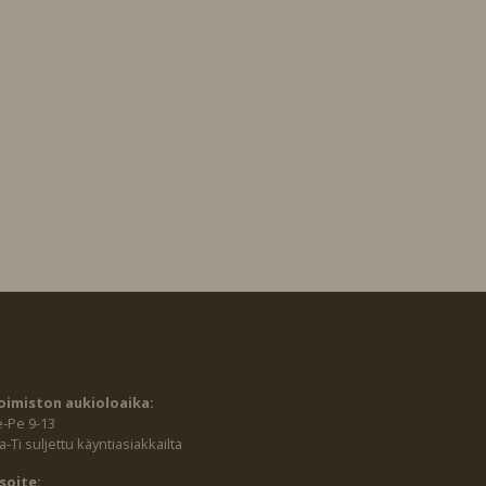
oimiston aukioloaika:
e-Pe 9-13
-Ti suljettu käyntiasiakkailta
soite: