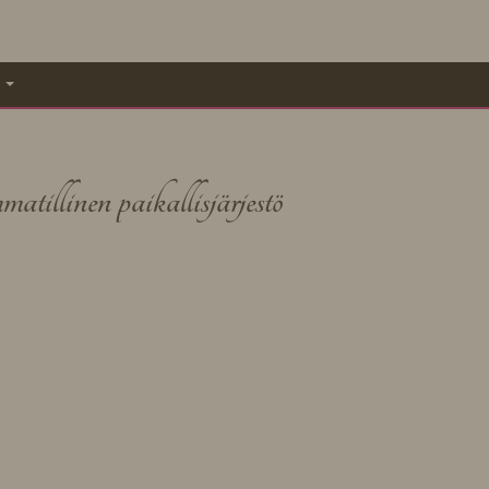
A
illinen paikallisjärjestö