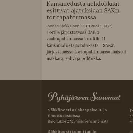
Kansanedustajaehdokkaat
esittivät ajatuksiaan SAK:n
toritapahtumassa
Joonas Kärkkäinen
13.3.2023
09:25
Torilla järjestetyssä SAK:n
vaalitapahtumassa kuultiin 11
kansanedustajaehdokasta. SAK:n
järjestämässä toritapahtumassa maistui
makkara, kahvi ja politiikka.
Sähköposti asiakaspalvelu- ja
T
ilmoitusasioissa:
K
ilmoitukset@pyhajarvensanomat.fi
Ma
Sähköposti toimittajille:
O