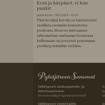
Kesä ja kärpäset, ei kun
punkit
Jaana Koski
30.5.2023
15:07
Tänä keväänä korviin on kantautunut
tavallista enemmän keskustelua
punkeista. Moni on niitä saanut
tahtomattaan matkaansa luonnossa
kulkiessaan tai joutunut poistamaan
punkkeja lemmikin turkista.
Sähköposti asiakaspalvelu- ja
T
ilmoitusasioissa:
K
ilmoitukset@pyhajarvensanomat.fi
Ma
Sähköposti toimittajille:
O