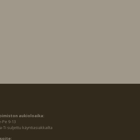
oimiston aukioloaika:
e-Pe 9-13
-Ti suljettu käyntiasiakkailta
soite: