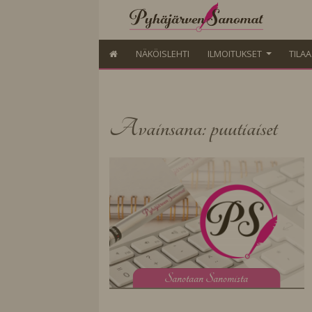
NÄKÖISLEHTI
ILMOITUKSET
TILA
Avainsana: puutiaiset
S
anotaan Sanomista