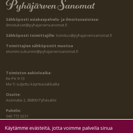
Sähköposti asiakaspalvelu- ja ilmoitusasioissa:
ilmoitukset@pyhajarvensanomat.fi
Sähköposti toimittajille:
toimitus@pyhajarvensanomat.fi
Toimittajien sähköpostit muotoa
etunimi.sukunimi@pyhajarvensanomat.fi
Toimiston aukioloaika:
Ke-Pe 9-13
Ma-Ti suljettu käyntiasiakkailta
Osoite:
Asematie 2, 86800 Pyhäsalmi
Puhelin:
040 772 0231
SEURAA MEITÄ MYÖS:
Käytämme evästeitä, jotta voimme palvella sinua