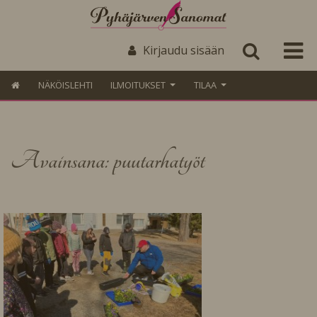
Kirjaudu sisään
NÄKÖISLEHTI
ILMOITUKSET
TILAA
Avainsana: puutarhatyöt