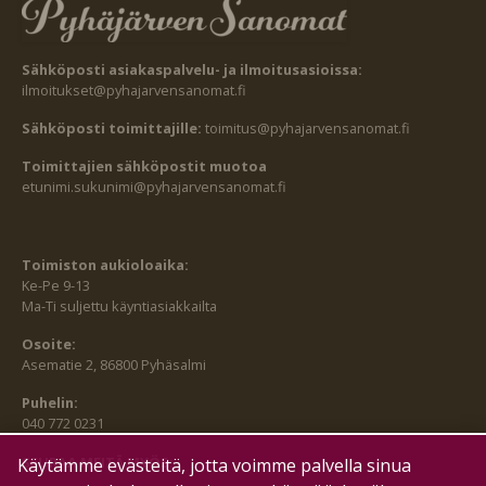
Sähköposti asiakaspalvelu- ja ilmoitusasioissa:
ilmoitukset@pyhajarvensanomat.fi
Sähköposti toimittajille:
toimitus@pyhajarvensanomat.fi
Toimittajien sähköpostit muotoa
etunimi.sukunimi@pyhajarvensanomat.fi
Toimiston aukioloaika:
Ke-Pe 9-13
Ma-Ti suljettu käyntiasiakkailta
Osoite:
Asematie 2, 86800 Pyhäsalmi
Puhelin:
040 772 0231
SEURAA MEITÄ MYÖS:
Käytämme evästeitä, jotta voimme palvella sinua