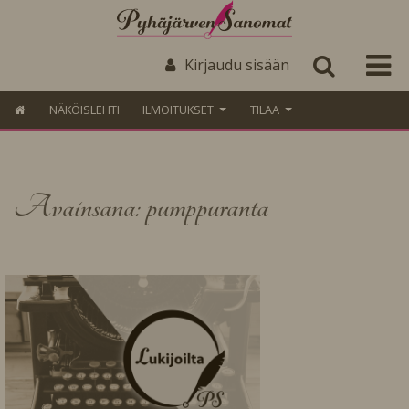
Kirjaudu sisään
NÄKÖISLEHTI
ILMOITUKSET
TILAA
Avainsana: pumppuranta