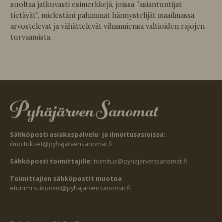
suoltaa jatkuvasti esimerkkejä, joissa ”asiantuntijat
tietävät”, mielestäni pahimmat hännystelijät maailmassa,
arvostelevat ja vähättelevät vihaamiensa valtioiden rajojen
turvaamista.
Sähköposti asiakaspalvelu- ja ilmoitusasioissa:
ilmoitukset@pyhajarvensanomat.fi
Sähköposti toimittajille:
toimitus@pyhajarvensanomat.fi
Toimittajien sähköpostit muotoa
etunimi.sukunimi@pyhajarvensanomat.fi