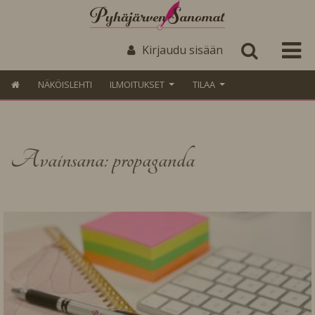
Kirjaudu sisään
NÄKÖISLEHTI
ILMOITUKSET
TILAA
Avainsana: propaganda