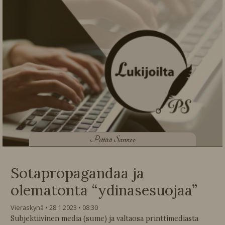
P
ittää Sannoo
Sotapropagandaa ja
olematonta “ydinasesuojaa”
Vieraskynä
28.1.2023
08:30
Subjektiivinen media (sume) ja valtaosa printtimediasta