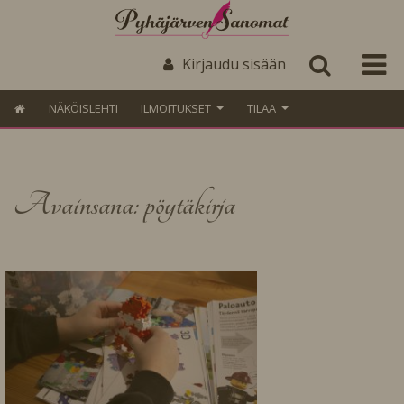
Kirjaudu sisään
NÄKÖISLEHTI
ILMOITUKSET
TILAA
Avainsana: pöytäkirja