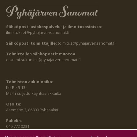
Sähköposti asiakaspalvelu- ja ilmoitusasioissa:
ilmoitukset@pyhajarvensanomat.fi
Sähköposti toimittajille:
toimitus@pyhajarvensanomat.fi
Toimittajien sähköpostit muotoa
etunimi.sukunimi@pyhajarvensanomat.fi
Toimiston aukioloaika:
Ke-Pe 9-13
Ma-Ti suljettu käyntiasiakkailta
Osoite:
Asematie 2, 86800 Pyhäsalmi
Puhelin:
040 772 0231