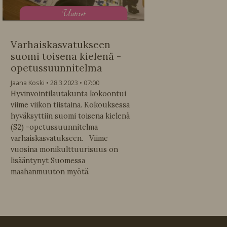
U
utiset
Varhaiskasvatukseen
suomi toisena kielenä -
opetussuunnitelma
Jaana Koski
28.3.2023
07:00
Hyvinvointilautakunta kokoontui
viime viikon tiistaina. Kokouksessa
hyväksyttiin suomi toisena kielenä
(S2) -opetussuunnitelma
varhaiskasvatukseen. Viime
vuosina monikulttuurisuus on
lisääntynyt Suomessa
maahanmuuton myötä.