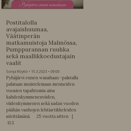
P
yhäjärvi ennen wanahaan
Postitalolla
avajaishuumaa,
Väätinperän
matkamuistoja Malmössa,
Pumppurannan ruuhka
sekä maallikkoedustajain
vaalit
Sonja Röytiö
15.3.2023
09:00
Pyhäjärvi ennen wanahaan -palstalla
palataan muistelemaan menneiden
vuosien tapahtumia aina
kahdenkymmenenviiden,
viidenkymmenen sekä sadan vuoden
päähän vanhojen lehtiartikkeleiden
siivittämänä. 25 vuotta sitten |
11.3.