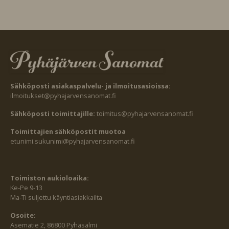
Sähköposti asiakaspalvelu- ja ilmoitusasioissa:
ilmoitukset@pyhajarvensanomat.fi
Sähköposti toimittajille:
toimitus@pyhajarvensanomat.fi
Toimittajien sähköpostit muotoa
etunimi.sukunimi@pyhajarvensanomat.fi
Toimiston aukioloaika:
Ke-Pe 9-13
Ma-Ti suljettu käyntiasiakkailta
Osoite:
Asematie 2, 86800 Pyhäsalmi