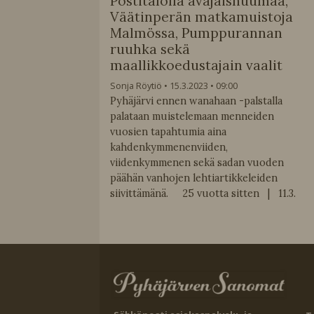
Postitalolla avajaishuumaa,
Väätinperän matkamuistoja
Malmössa, Pumppurannan
ruuhka sekä
maallikkoedustajain vaalit
Sonja Röytiö
15.3.2023
09:00
Pyhäjärvi ennen wanahaan -palstalla
palataan muistelemaan menneiden
vuosien tapahtumia aina
kahdenkymmenenviiden,
viidenkymmenen sekä sadan vuoden
päähän vanhojen lehtiartikkeleiden
siivittämänä. 25 vuotta sitten | 11.3.