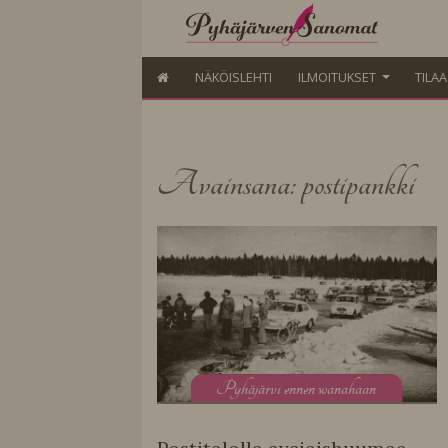
NÄKÖISLEHTI
ILMOITUKSET
TILA
Avainsana: postipankki
P
yhäjärvi ennen wanahaan