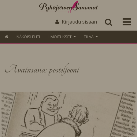
Kirjaudu sisään
NÄKÖISLEHTI
ILMOITUKSET
TILAA
Avainsana: posteljooni