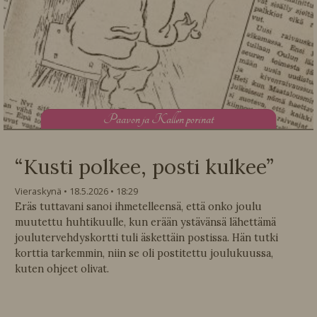
P
aavon ja Kallen porinat
“Kusti polkee, posti kulkee”
Vieraskynä
18.5.2026
18:29
Eräs tuttavani sanoi ihmetelleensä, että onko joulu
muutettu huhtikuulle, kun erään ystävänsä lähettämä
joulutervehdyskortti tuli äskettäin postissa. Hän tutki
korttia tarkemmin, niin se oli postitettu joulukuussa,
kuten ohjeet olivat.