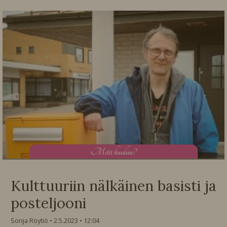
M
itä kuuluu?
Kulttuuriin nälkäinen basisti ja
posteljooni
Sonja Röytiö
2.5.2023
12:04