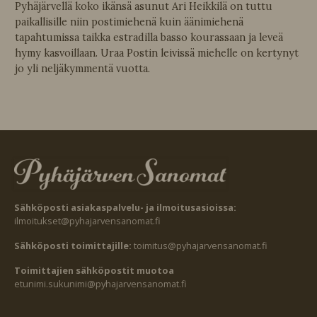
Pyhäjärvellä koko ikänsä asunut Ari Heikkilä on tuttu
paikallisille niin postimiehenä kuin äänimiehenä
tapahtumissa taikka estradilla basso kourassaan ja leveä
hymy kasvoillaan. Uraa Postin leivissä miehelle on kertynyt
jo yli neljäkymmentä vuotta.
Sähköposti asiakaspalvelu- ja ilmoitusasioissa:
ilmoitukset@pyhajarvensanomat.fi
Sähköposti toimittajille:
toimitus@pyhajarvensanomat.fi
Toimittajien sähköpostit muotoa
etunimi.sukunimi@pyhajarvensanomat.fi