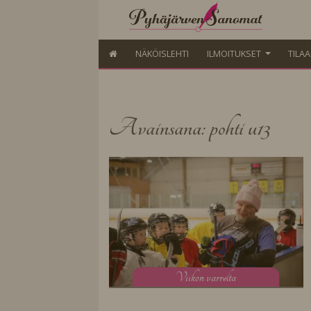
NÄKÖISLEHTI
ILMOITUKSET
TILA
Avainsana: pohti u13
V
iikon varrelta