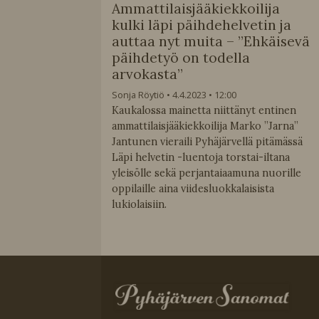
Ammattilaisjääkiekkoilija
kulki läpi päihdehelvetin ja
auttaa nyt muita – ”Ehkäisevä
päihdetyö on todella
arvokasta”
Sonja Röytiö
4.4.2023
12:00
Kaukalossa mainetta niittänyt entinen
ammattilaisjääkiekkoilija Marko ”Jarna”
Jantunen vieraili Pyhäjärvellä pitämässä
Läpi helvetin -luentoja torstai-iltana
yleisölle sekä perjantaiaamuna nuorille
oppilaille aina viidesluokkalaisista
lukiolaisiin.