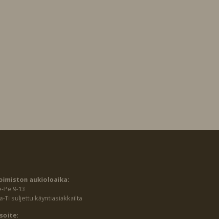
oimiston aukioloaika:
e-Pe 9-13
-Ti suljettu käyntiasiakkailta
soite: