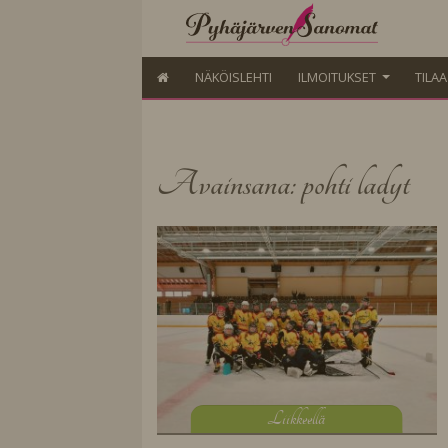
NÄKÖISLEHTI
ILMOITUKSET
TILA
Avainsana: pohti ladyt
L
iikkeellä