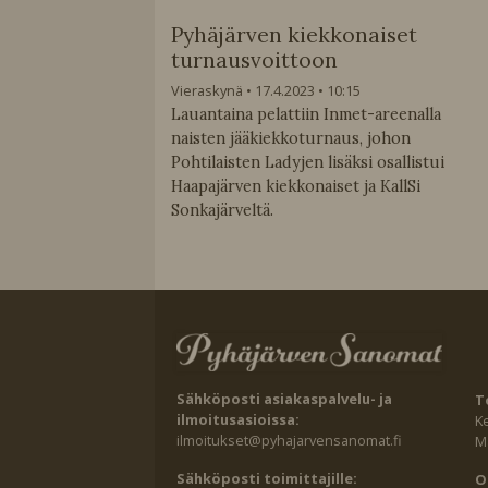
Pyhäjärven kiekkonaiset
turnausvoittoon
Vieraskynä
17.4.2023
10:15
Lauantaina pelattiin Inmet-areenalla
naisten jääkiekkoturnaus, johon
Pohtilaisten Ladyjen lisäksi osallistui
Haapajärven kiekkonaiset ja KallSi
Sonkajärveltä.
Sähköposti asiakaspalvelu- ja
T
ilmoitusasioissa:
K
ilmoitukset@pyhajarvensanomat.fi
Ma
Sähköposti toimittajille:
O