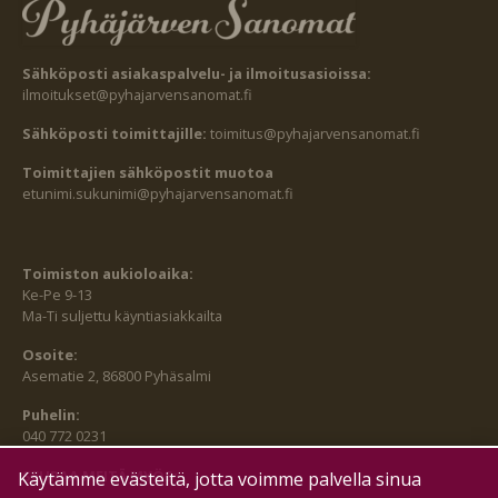
Sähköposti asiakaspalvelu- ja ilmoitusasioissa:
ilmoitukset@pyhajarvensanomat.fi
Sähköposti toimittajille:
toimitus@pyhajarvensanomat.fi
Toimittajien sähköpostit muotoa
etunimi.sukunimi@pyhajarvensanomat.fi
Toimiston aukioloaika:
Ke-Pe 9-13
Ma-Ti suljettu käyntiasiakkailta
Osoite:
Asematie 2, 86800 Pyhäsalmi
Puhelin:
040 772 0231
SEURAA MEITÄ MYÖS:
Käytämme evästeitä, jotta voimme palvella sinua