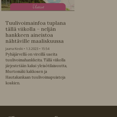
U
utiset
Tuulivoimainfoa tuplana
tällä viikolla – neljän
hankkeen aineistoa
nähtäville maaliskuussa
Jaana Koski
1.3.2023
15:54
Pyhäjärvellä on vireillä useita
tuulivoimahankkeita. Tällä viikolla
järjestetään kaksi yleisötilaisuutta,
Murtomäki kakkosen ja
Hautakankaan tuulivoimapuistoja
koskien.