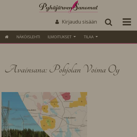
Kirjaudu sisään
NÄKÖISLEHTI
ILMOITUKSET
TILAA
Avainsana: Pohjolan Voima Oy