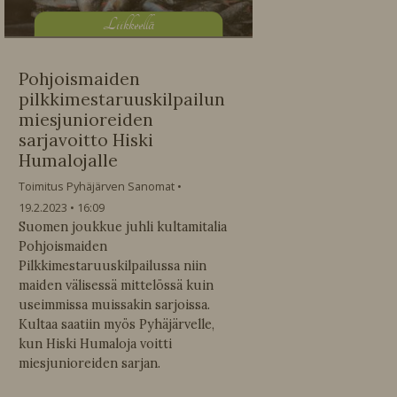
L
iikkeellä
Pohjoismaiden
pilkkimestaruuskilpailun
miesjunioreiden
sarjavoitto Hiski
Humalojalle
Toimitus Pyhäjärven Sanomat
19.2.2023
16:09
Suomen joukkue juhli kultamitalia
Pohjoismaiden
Pilkkimestaruuskilpailussa niin
maiden välisessä mittelössä kuin
useimmissa muissakin sarjoissa.
Kultaa saatiin myös Pyhäjärvelle,
kun Hiski Humaloja voitti
miesjunioreiden sarjan.