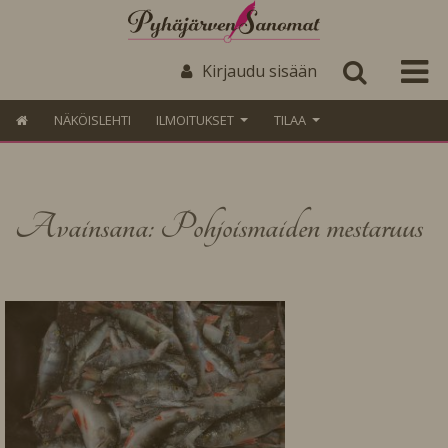
Kirjaudu sisään
NÄKÖISLEHTI
ILMOITUKSET
TILAA
Avainsana: Pohjoismaiden mestaruus