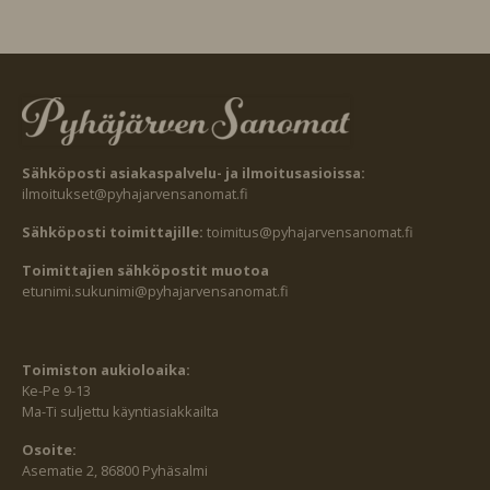
Sähköposti asiakaspalvelu- ja ilmoitusasioissa:
ilmoitukset@pyhajarvensanomat.fi
Sähköposti toimittajille:
toimitus@pyhajarvensanomat.fi
Toimittajien sähköpostit muotoa
etunimi.sukunimi@pyhajarvensanomat.fi
Toimiston aukioloaika:
Ke-Pe 9-13
Ma-Ti suljettu käyntiasiakkailta
Osoite:
Asematie 2, 86800 Pyhäsalmi