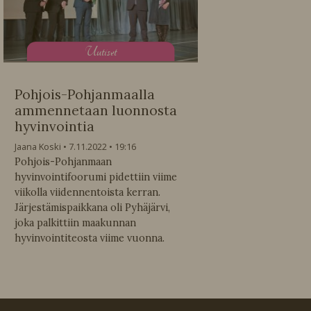
U
utiset
Pohjois-Pohjanmaalla
ammennetaan luonnosta
hyvinvointia
Jaana Koski
7.11.2022
19:16
Pohjois-Pohjanmaan
hyvinvointifoorumi pidettiin viime
viikolla viidennentoista kerran.
Järjestämispaikkana oli Pyhäjärvi,
joka palkittiin maakunnan
hyvinvointiteosta viime vuonna.