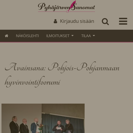
Kirjaudu sisään
NÄKÖISLEHTI
ILMOITUKSET
TILAA
Avainsana: Pohjois-Pohjanmaan
hyvinvointifoorumi