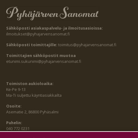
Sähköposti asiakaspalvelu- ja ilmoitusasioissa:
ilmoitukset@pyhajarvensanomat.fi
Sähköposti toimittajille:
toimitus@pyhajarvensanomat.fi
Toimittajien sähköpostit muotoa
etunimi.sukunimi@pyhajarvensanomat.fi
Toimiston aukioloaika:
Ke-Pe 9-13
Ma-Ti suljettu käyntiasiakkailta
Osoite:
Asematie 2, 86800 Pyhäsalmi
Puhelin:
040 772 0231