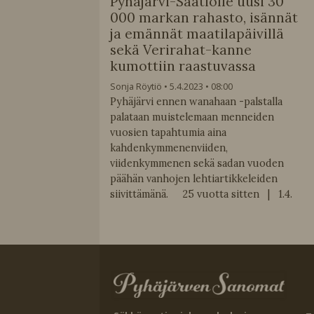
Pyhäjärvi-Säätiölle uusi 30
000 markan rahasto, isännät
ja emännät maatilapäivillä
sekä Verirahat-kanne
kumottiin raastuvassa
Sonja Röytiö
5.4.2023
08:00
Pyhäjärvi ennen wanahaan -palstalla
palataan muistelemaan menneiden
vuosien tapahtumia aina
kahdenkymmenenviiden,
viidenkymmenen sekä sadan vuoden
päähän vanhojen lehtiartikkeleiden
siivittämänä. 25 vuotta sitten | 1.4.