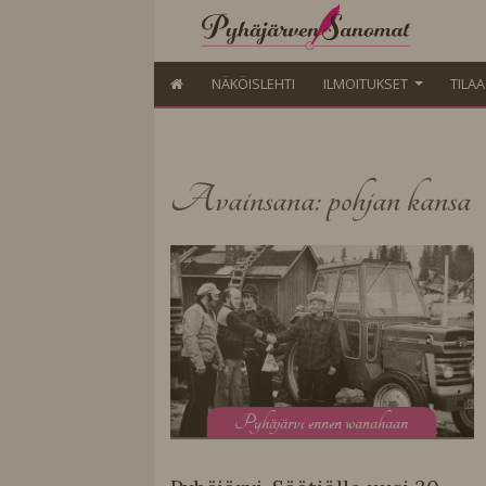
NÄKÖISLEHTI
ILMOITUKSET
TILA
Avainsana: pohjan kansa
P
yhäjärvi ennen wanahaan