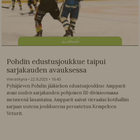
L
iikkeellä
Pohdin edustusjoukkue taipui
sarjakauden avauksessa
Vieraskynä
22.9.2025
16:43
Pyhäjärven Pohdin jääkiekon edustusjoukkue Ampparit
avasi uuden sarjakauden pohjoisen III-divisioonassa
menneenä lauantaina. Ampparit saivat vieraaksi kotihalliin
sarjaan uutena joukkueena perustetun Kempeleen
Veturit.