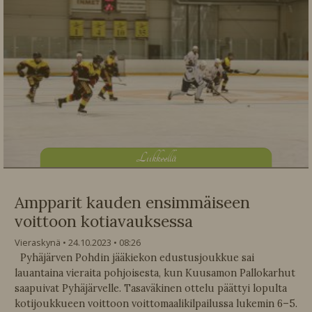
L
iikkeellä
Ampparit kauden ensimmäiseen
voittoon kotiavauksessa
Vieraskynä
24.10.2023
08:26
Pyhäjärven Pohdin jääkiekon edustusjoukkue sai
lauantaina vieraita pohjoisesta, kun Kuusamon Pallokarhut
saapuivat Pyhäjärvelle. Tasaväkinen ottelu päättyi lopulta
kotijoukkueen voittoon voittomaalikilpailussa lukemin 6–5.