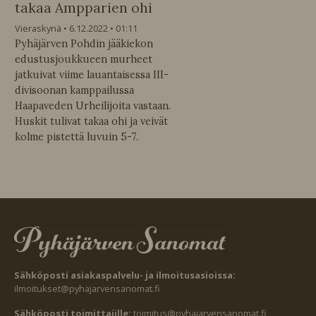
takaa Ampparien ohi
Vieraskynä
6.12.2022
01:11
Pyhäjärven Pohdin jääkiekon
edustusjoukkueen murheet
jatkuivat viime lauantaisessa III-
divisoonan kamppailussa
Haapaveden Urheilijoita vastaan.
Huskit tulivat takaa ohi ja veivät
kolme pistettä luvuin 5-7.
Sähköposti asiakaspalvelu- ja ilmoitusasioissa:
ilmoitukset@pyhajarvensanomat.fi
Sähköposti toimittajille:
toimitus@pyhajarvensanomat.fi