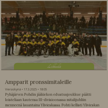
L
iikkeellä
Ampparit pronssimitaleille
Vieraskynä
17.3.2025
18:05
Pyhäjärven Pohdin jääkiekon edustusjoukkue päätti
loisteliaan kautensa III-divisioonassa mitalijuhliin
menneenä lauantaina Ylivieskassa. Pohti kellisti Ylivieskan