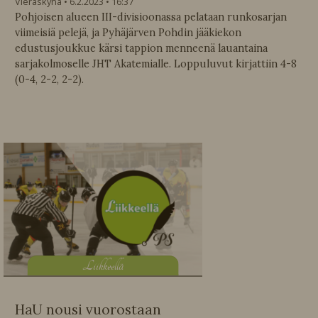
Vieraskynä
6.2.2023
16:37
Pohjoisen alueen III-divisioonassa pelataan runkosarjan
viimeisiä pelejä, ja Pyhäjärven Pohdin jääkiekon
edustusjoukkue kärsi tappion menneenä lauantaina
sarjakolmoselle JHT Akatemialle. Loppuluvut kirjattiin 4-8
(0-4, 2-2, 2-2).
L
iikkeellä
HaU nousi vuorostaan