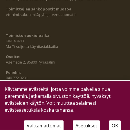
Toimittajien sähköpostit muotoa
etunimi.sukunimi@pyhajarvensanomat.fi
Toimiston aukioloaika:
Ke-Pe 9-13
Ma-Ti suljettu käyntiasiakkailta
Osoite:
Asematie 2, 86800 Pyhäsalmi
Puhelin:
040 772 0231
SEURAA MEITÄ MYÖS:
Käytämme evästeitä, jotta voimme palvella sinua
paremmin. Jatkamalla sivuston käyttöä, hyväksyt
evästeiden käytön. Voit muuttaa selaimesi
evästeasetuksia koska tahansa.
HALLITSE EVÄSTEITÄ
Välttämättömät
Asetukset
OK