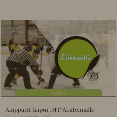
L
iikkeellä
Ampparit taipui JHT Akatemialle