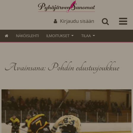
Kirjaudu sisään
NÄKÖISLEHTI
ILMOITUKSET
TILAA
Avainsana: Pohdin edustusjoukkue