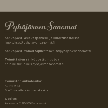
Sähköposti asiakaspalvelu- ja ilmoitusasioissa:
ilmoitukset@pyhajarvensanomat.fi
Sähköposti toimittajille:
toimitus@pyhajarvensanomat.fi
Toimittajien sähköpostit muotoa
etunimi.sukunimi@pyhajarvensanomat.fi
Toimiston aukioloaika:
Ke-Pe 9-13
Ma-Ti suljettu käyntiasiakkailta
Osoite:
Asematie 2, 86800 Pyhäsalmi