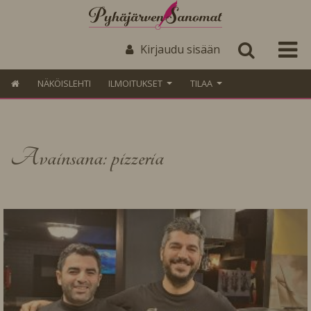
Kirjaudu sisään
NÄKÖISLEHTI
ILMOITUKSET
TILAA
Avainsana: pizzeria