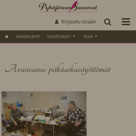
Kirjaudu sisään
NÄKÖISLEHTI
ILMOITUKSET
TILAA
Avainsana: pitkäaikaistyöttömät