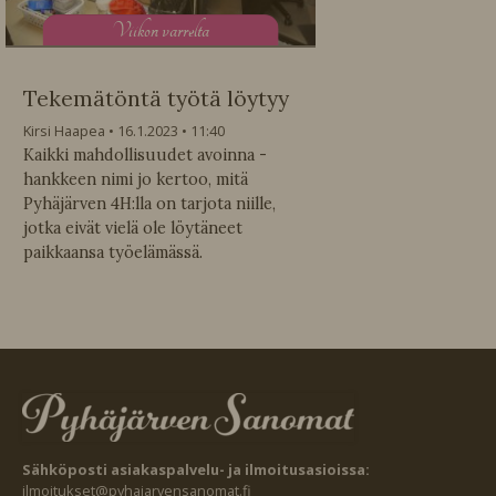
V
iikon varrelta
Tekemätöntä työtä löytyy
Kirsi Haapea
16.1.2023
11:40
Kaikki mahdollisuudet avoinna -
hankkeen nimi jo kertoo, mitä
Pyhäjärven 4H:lla on tarjota niille,
jotka eivät vielä ole löytäneet
paikkaansa työelämässä.
Sähköposti asiakaspalvelu- ja ilmoitusasioissa:
ilmoitukset@pyhajarvensanomat.fi