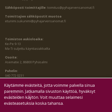
Sähköposti toimittajille:
toimitus@pyhajarvensanomat.fi
Toimittajien sähköpostit muotoa
etunimi.sukunimi@pyhajarvensanomat.fi
Toimiston aukioloaika:
Ke-Pe 9-13
Ma-Ti suljettu käyntiasiakkailta
Osoite:
Asematie 2, 86800 Pyhäsalmi
Puhelin:
040 772 0231
SEURAA MEITÄ MYÖS:
Käytämme evästeitä, jotta voimme palvella sinua
paremmin. Jatkamalla sivuston käyttöä, hyväksyt
evästeiden käytön. Voit muuttaa selaimesi
evästeasetuksia koska tahansa.
HALLITSE EVÄSTEITÄ