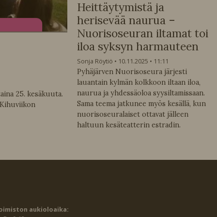
Heittäytymistä ja
herisevää naurua –
Nuorisoseuran iltamat toi
iloa syksyn harmauteen
Sonja Röytiö
10.11.2025
11:11
Pyhäjärven Nuorisoseura järjesti
lauantain kylmän kolkkoon iltaan iloa,
naurua ja yhdessäoloa syysiltamissaan.
aina 25. kesäkuuta.
Sama teema jatkunee myös kesällä, kun
 Kihuviikon
nuorisoseuralaiset ottavat jälleen
haltuun kesäteatterin estradin.
oimiston aukioloaika: