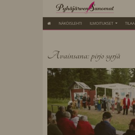
NÄKÖISLEHTI
ILMOITUKSET
TILA
Avainsana: pirjo syrjä