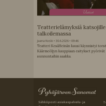
U
utiset
Teatterielämyksiä katsojille
talkoilemassa
Jaana Koski
30.6.2026
09:46
Teatteri KesäHeinän kausi käynnistyi torst
Käärmeöljyn kauppiaan esitykset pyörivät
sunnuntaihin saakka.
Sähköposti asiakaspalvelu- ja
T