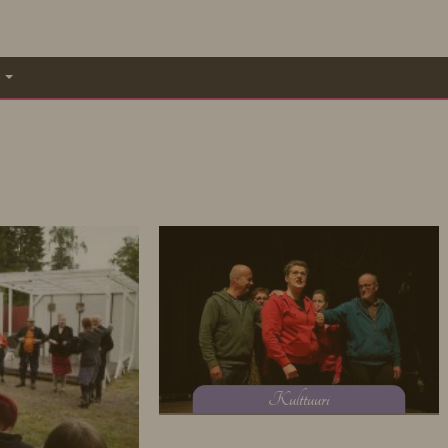
A
K
ulttuuri