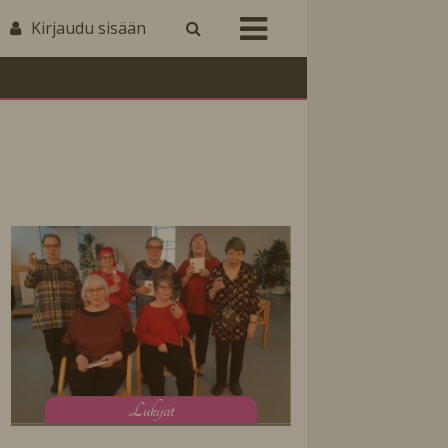
Kirjaudu sisään
L
ukijat