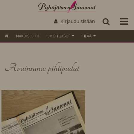
Kirjaudu sisään
NÄKÖISLEHTI
ILMOITUKSET
TILAA
Avainsana: pihtipudat