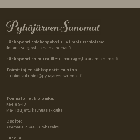
Sähköposti asiakaspalvelu- ja ilmoitusasioissa:
ilmoitukset@pyhajarvensanomat.fi
Sähköposti toimittajille:
toimitus@pyhajarvensanomat.fi
Toimittajien sähköpostit muotoa
etunimi.sukunimi@pyhajarvensanomat.fi
Toimiston aukioloaika:
Ke-Pe 9-13
Ma-Ti suljettu käyntiasiakkailta
Osoite:
Asematie 2, 86800 Pyhäsalmi
Puhelin: