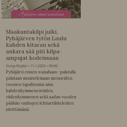
P
yhäjärvi ennen wanahaan
Maakuntakilpi julki,
Pyhäjärven tytön Laulu
kahden kitaran sekä
ankara sää piti kilpa-
ampujat kodeissaan
Sonja Röytiö
11.1.2023
09:00
Pyhäjärvi ennen wanahaan -palstalla
palataan muistelemaan menneiden
vuosien tapahtumia aina
kahdenkymmenenviiden,
viidenkymmenen sekä sadan vuoden
päähän vanhojen lehtiartikkeleiden
siivittämänä.